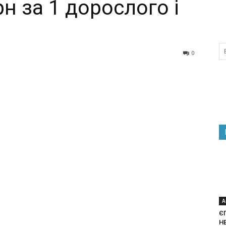
рн за 1 дорослого і
0
А
Є
Н