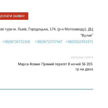
пові тури м. Львів, Городоцька, 174, (р-н Мотозаводу), ДЦ
"Вулик"
+38(067)6721318
+38(067)3737447
+38(032)2451971
наступна стаття
Марса Аламе Прямий переліт 8 ночей 56 205
гр на двох