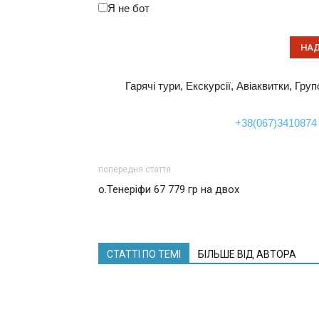
Я не бот
Гарячі тури, Екскурсії, Авіаквитки, Гру
+38(067)3410874
попередня стаття
о.Тенеріфи 67 779 гр на двох
СТАТТІ ПО ТЕМІ
БІЛЬШЕ ВІД АВТОРА