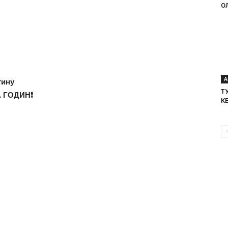
О
А
тину
Т
А ГОДИН
❗️
КЕ