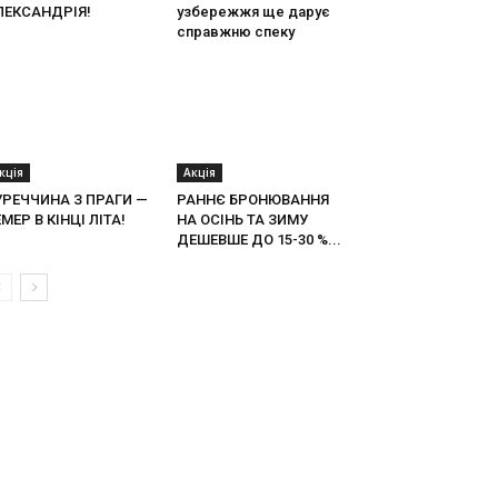
ЛЕКСАНДРІЯ!
узбережжя ще дарує
справжню спеку
кція
Акція
УРЕЧЧИНА З ПРАГИ —
РАННЄ БРОНЮВАННЯ
МЕР В КІНЦІ ЛІТА!
НА ОСІНЬ ТА ЗИМУ
ДЕШЕВШЕ ДО 15-30 %...