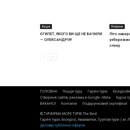
Акція
Новини
ЄГИПЕТ, ЯКОГО ВИ ЩЕ НЕ БАЧИЛИ
Літо завер
— ОЛЕКСАНДРІЯ!
узбережжя
спеку
ГОЛОВНА
Пошук туру
Гарячі тури
Екскурсій
Створеня сайтів, реклама в Google і Meta
Курси т
ВАКАНСІЇ
Контакти
Подарунковий сертифікат
© ТУРФІРМА МОРЕ ТУРІВ The Best
Гарячі тури, Екскурсії, Авіаквитки, Групові тури | м.
Договір публічної оферти