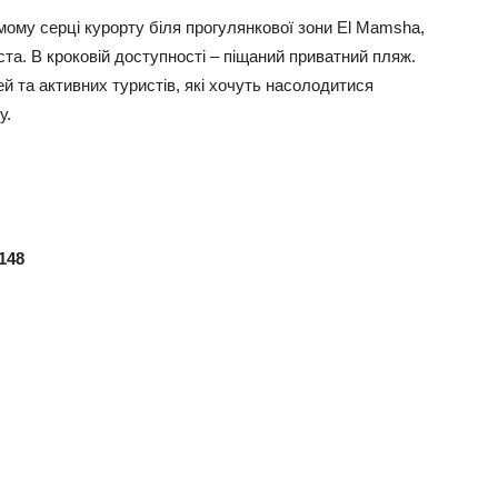
ому серці курорту біля прогулянкової зони El Mamsha,
ста. В кроковій доступності – піщаний приватний пляж.
 та активних туристів, які хочуть насолодитися
у.
148