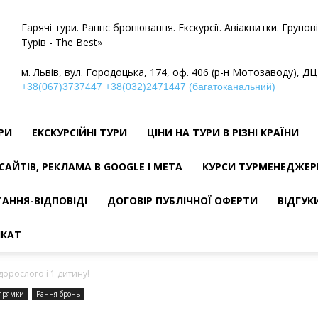
Гарячі тури. Раннє бронювання. Екскурсії. Авіаквитки. Групо
Турів - The Best»
м. Львів, вул. Городоцька, 174, оф. 406 (р-н Мотозаводу), ДЦ
+38(067)3737447
+38(032)2471447 (багатоканальний)
УРИ
ЕКСКУРСІЙНІ ТУРИ
ЦІНИ НА ТУРИ В РІЗНІ КРАЇНИ
САЙТІВ, РЕКЛАМА В GOOGLE І META
КУРСИ ТУРМЕНЕДЖЕР
АННЯ-ВІДПОВІДІ
ДОГОВІР ПУБЛІЧНОЇ ОФЕРТИ
ВІДГУК
ІКАТ
 дорослого і 1 дитину!
прямки
Рання бронь