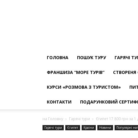
ТУРФІРМА
МОРЕ
ТУРІВ
The
Best
ГОЛОВНА
ПОШУК ТУРУ
ГАРЯЧІ Т
ФРАНШИЗА “МОРЕ ТУРІВ”
СТВОРЕНЯ 
КУРСИ «РОЗМОВА З ТУРИСТОМ»
ПИТ
КОНТАКТИ
ПОДАРУНКОВИЙ СЕРТИФ
на Головну
Гарячі тури
Єгипет 17 800 грн за 1
Гарячі тури
Єгипет
Країни
Новини
Популярні на