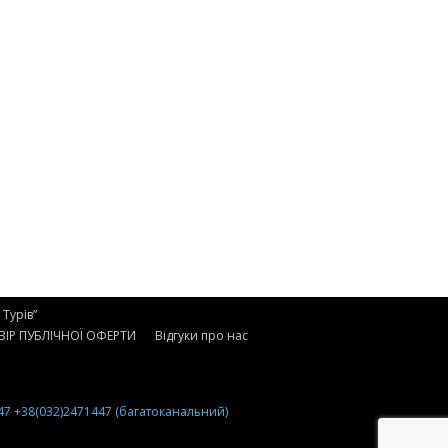
Турів”
ІР ПУБЛІЧНОЇ ОФЕРТИ
Відгуки про нас
47
+38(032)2471447 (багатоканальний)