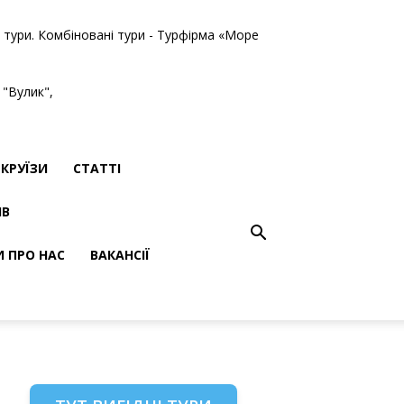
ві тури. Комбіновані тури - Турфірма «Море
 "Вулик",
КРУЇЗИ
СТАТТІ
ІВ
И ПРО НАС
ВАКАНСІЇ