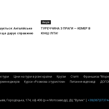
Акція
шується: Анталійське
ТУРЕЧЧИНА З ПРАГИ — КЕМЕР В
 ще дарує справжню
КІНЦІ ЛІТА!
ні тури
Ціни на тури в різні країни
Круїзи
Статті
Франшиза “Море 
урменеджерів
Курси «Розмова з туристом»
Питання-відповіді
ДОГОВ
 Львів, Городоцька, 174, оф.406 (р-н Мотозаводу), ДЦ "Вулик" |
+38(067)37374