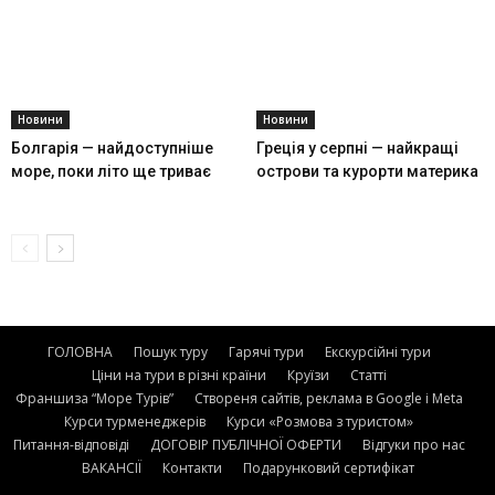
Новини
Новини
Болгарія — найдоступніше
Греція у серпні — найкращі
море, поки літо ще триває
острови та курорти материка
ГОЛОВНА
Пошук туру
Гарячі тури
Екскурсійні тури
Ціни на тури в різні країни
Круїзи
Статті
Франшиза “Море Турів”
Створеня сайтів, реклама в Google і Meta
Курси турменеджерів
Курси «Розмова з туристом»
Питання-відповіді
ДОГОВІР ПУБЛІЧНОЇ ОФЕРТИ
Відгуки про нас
ВАКАНСІЇ
Контакти
Подарунковий сертифікат