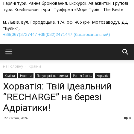
Гарячі тури. Раннє бронювання. Екскурсії. Авіаквитки. Групові
тури. Комбіновані тури - Турфірма «Море Турів - The Best»
м. Львів, вул. Городоцька, 174, оф. 406 (р-н Мотозаводу), ДЦ
"Вулик",
+38(067)3737447
+38(032)2471447 (багатоканальний)
на Головну
Країни
Країни
Новини
Популярні напрямки
Рання бронь
Хорватія
Хорватія: Твій ідеальний
“RECHARGE” на березі
Адріатики!
22 Квітня, 2026
0