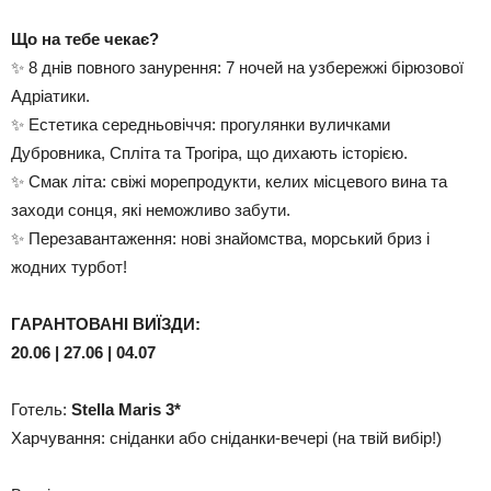
Що на тебе чекає?
✨ 8 днів повного занурення: 7 ночей на узбережжі бірюзової
Адріатики.
✨ Естетика середньовіччя: прогулянки вуличками
Дубровника, Спліта та Трогіра, що дихають історією.
✨ Смак літа: свіжі морепродукти, келих місцевого вина та
заходи сонця, які неможливо забути.
✨ Перезавантаження: нові знайомства, морський бриз і
жодних турбот!
ГАРАНТОВАНІ ВИЇЗДИ:
20.06 | 27.06 | 04.07
Готель:
Stella Maris 3*
Харчування: сніданки або сніданки-вечері (на твій вибір!)