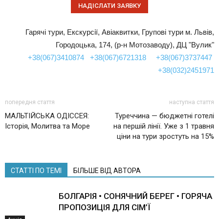
Гарячі тури, Екскурсії, Авіаквитки, Групові тури м. Львів,
Городоцька, 174, (р-н Мотозаводу), ДЦ "Вулик"
+38(067)3410874
+38(067)6721318
+38(067)3737447
+38(032)2451971
попередня стаття
наступна стаття
МАЛЬТІЙСЬКА ОДІССЕЯ:
Туреччина — бюджетні готелі
Історія, Молитва та Море
на першій лінії. Уже з 1 травня
ціни на тури зростуть на 15%
СТАТТІ ПО ТЕМІ
БІЛЬШЕ ВІД АВТОРА
БОЛГАРІЯ • СОНЯЧНИЙ БЕРЕГ • ГОРЯЧА
ПРОПОЗИЦІЯ ДЛЯ СІМ’Ї