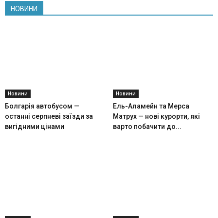
НОВИНИ
Новини
Новини
Болгарія автобусом —
Ель-Аламейн та Мерса
останні серпневі заїзди за
Матрух — нові курорти, які
вигідними цінами
варто побачити до...