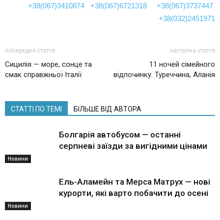
+38(067)3410874
+38(067)6721318
+38(067)3737447
+38(032)2451971
попередня стаття
наступна стаття
Сицилія — море, сонце та
11 ночей сімейного
смак справжньої Італії
відпочинку. Туреччина, Аланія
СТАТТІ ПО ТЕМІ
БІЛЬШЕ ВІД АВТОРА
Болгарія автобусом — останні
серпневі заїзди за вигідними цінами
Новини
Ель-Аламейн та Мерса Матрух — нові
курорти, які варто побачити до осені
Новини