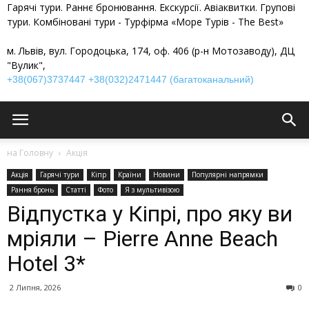
Гарячі тури. Раннє бронювання. Екскурсії. Авіаквитки. Групові
тури. Комбіновані тури - Турфірма «Море Турів - The Best»
м. Львів, вул. Городоцька, 174, оф. 406 (р-н Мотозаводу), ДЦ
"Вулик",
+38(067)3737447
+38(032)2471447 (багатоканальний)
на Головну
Акція
Акція
Гарячі тури
Кіпр
Країни
Новини
Популярні напрямки
Рання бронь
Статті
Фото
Я з мультивізою
Відпустка у Кіпрі, про яку ви
мріяли – Pierre Anne Beach
Hotel 3*
2 Липня, 2026
0