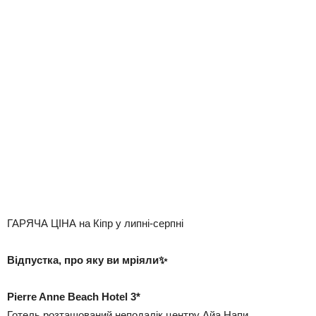
ГАРЯЧА ЦІНА на Кіпр у липні-серпні
Відпустка, про яку ви мріяли✨
Pierre Anne Beach Hotel 3*
Готель розташований неподалік центру Айа Напи.