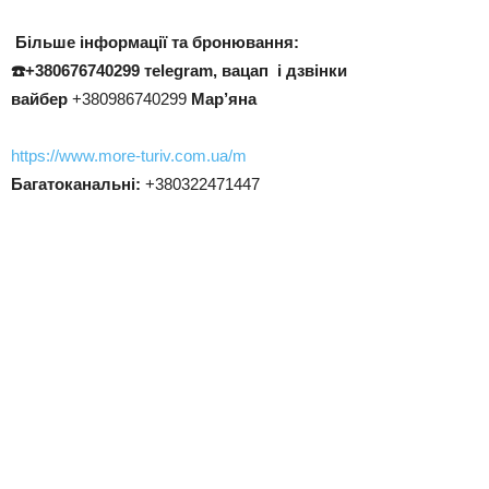
Більше інформації та бронювання:
☎️+380676740299
тelegram, вацап і дзвінки
вайбер
+380986740299
Мар’яна
https://www.more-turiv.com.ua/m
Багатоканальні:
+380322471447