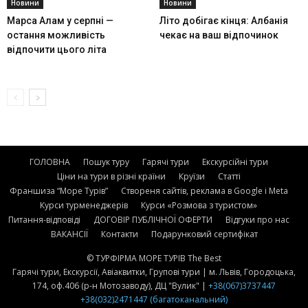
Новини
Новини
Марса Алам у серпні —
Літо добігає кінця: Албанія
остання можливість
чекає на ваш відпочинок
відпочити цього літа
ГОЛОВНА
Пошук туру
Гарячі тури
Екскурсійні тури
Ціни на тури в різні країни
Круїзи
Статті
Франшиза “Море Турів”
Створеня сайтів, реклама в Google і Meta
Курси турменеджерів
Курси «Розмова з туристом»
Питання-відповіді
ДОГОВІР ПУБЛІЧНОЇ ОФЕРТИ
Відгуки про нас
ВАКАНСІЇ
Контакти
Подарунковий сертифікат
© ТУРФІРМА МОРЕ ТУРІВ The Best
Гарячі тури, Екскурсії, Авіаквитки, Групові тури | м. Львів, Городоцька,
174, оф.406 (р-н Мотозаводу), ДЦ "Вулик" |
+38(067)3737447
+38(032)2471447 (багатоканальний)