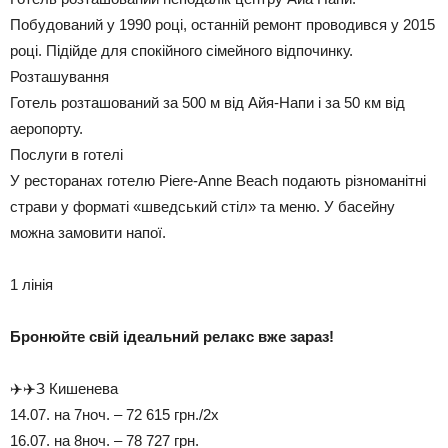
Побудований у 1990 році, останній ремонт проводився у 2015
році. Підійде для спокійного сімейного відпочинку.
Розташування
Готель розташований за 500 м від Айя-Напи і за 50 км від
аеропорту.
Послуги в готелі
У ресторанах готелю Piere-Anne Beach подають різноманітні
страви у форматі «шведський стіл» та меню. У басейну
можна замовити напої.
1 лінія
Бронюйте свій ідеальний релакс вже зараз!
✈️✈️З Кишенева
14.07. на 7ноч. – 72 615 грн./2х
16.07. на 8ноч. – 78 727 грн.