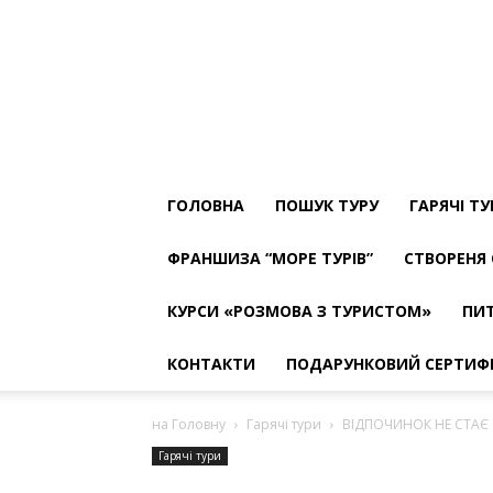
ТУРФІРМА
МОРЕ
ТУРІВ
The
Best
ГОЛОВНА
ПОШУК ТУРУ
ГАРЯЧІ Т
ФРАНШИЗА “МОРЕ ТУРІВ”
СТВОРЕНЯ 
КУРСИ «РОЗМОВА З ТУРИСТОМ»
ПИТ
КОНТАКТИ
ПОДАРУНКОВИЙ СЕРТИФ
на Головну
Гарячі тури
ВІДПОЧИНОК НЕ СТАЄ
Гарячі тури