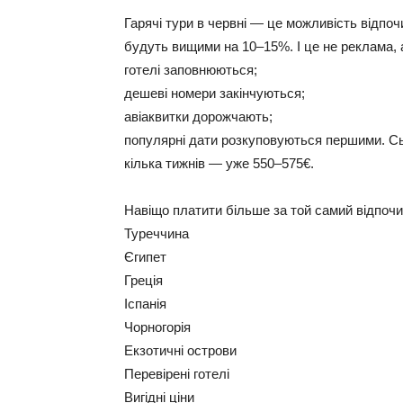
Гарячі тури в червні — це можливість відпочит
будуть вищими на 10–15%. І це не реклама, 
готелі заповнюються;
дешеві номери закінчуються;
авіаквитки дорожчають;
популярні дати розкуповуються першими. Сь
кілька тижнів — уже 550–575€.
Навіщо платити більше за той самий відпоч
Туреччина
Єгипет
Греція
Іспанія
Чорногорія
Екзотичні острови
Перевірені готелі
Вигідні ціни