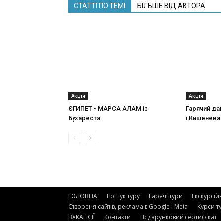
СТАТТІ ПО ТЕМІ
БІЛЬШЕ ВІД АВТОРА
Акція
Акція
ЄГИПЕТ • МАРСА АЛАМ із
Гарячий да
Бухареста
і Кишенева
ГОЛОВНА
Пошук туру
Гарячі тури
Екскурсій
Створеня сайтів, реклама в Google і Meta
Курси т
ВАКАНСІЇ
Контакти
Подарунковий сертифікат