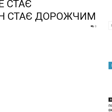
Е СТАЄ
Н СТАЄ ДОРОЖЧИМ
0
А
П
Е