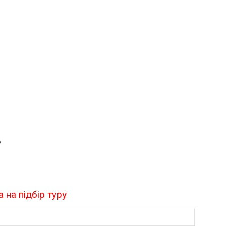
%
 на підбір туру