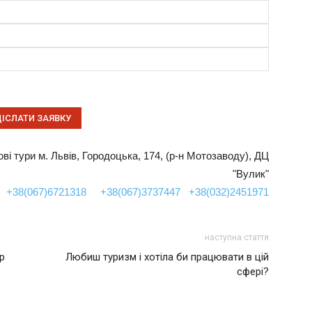
пові тури м. Львів, Городоцька, 174, (р-н Мотозаводу), ДЦ
"Вулик"
+38(067)6721318
+38(067)3737447
+38(032)2451971
наступна стаття
гр
Любиш туризм і хотіла би працювати в цій
сфері?