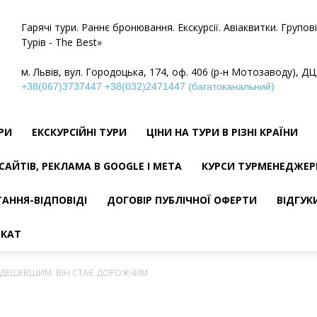
Гарячі тури. Раннє бронювання. Екскурсії. Авіаквитки. Групо
Турів - The Best»
м. Львів, вул. Городоцька, 174, оф. 406 (р-н Мотозаводу), ДЦ
+38(067)3737447
+38(032)2471447 (багатоканальний)
УРИ
ЕКСКУРСІЙНІ ТУРИ
ЦІНИ НА ТУРИ В РІЗНІ КРАЇНИ
САЙТІВ, РЕКЛАМА В GOOGLE І META
КУРСИ ТУРМЕНЕДЖЕР
АННЯ-ВІДПОВІДІ
ДОГОВІР ПУБЛІЧНОЇ ОФЕРТИ
ВІДГУК
ІКАТ
 ДЕШЕВШИМ. ВІН СТАЄ ДОРОЖЧИМ