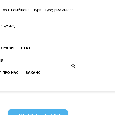
ві тури. Комбіновані тури - Турфірма «Море
 "Вулик",
КРУЇЗИ
СТАТТІ
ІВ
И ПРО НАС
ВАКАНСІЇ