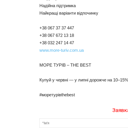
Надійна підтримка
Найкращі варіанти відпочинку
+38 067 37 37 447
+38 067 672 13 18
+38 032 247 14 47
www.more-turiv.com.ua
МОРЕ ТУРІВ – THE BEST
Купуй у червні — у липні дорожче на 10–15
#моретурівthebest
Заявка