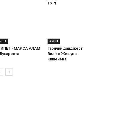
ТУР!
кція
Акція
ГИПЕТ • МАРСА АЛАМ
Гарячий дайджест
 Бухареста
Виліт з Жешува і
Кишенева