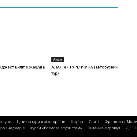
Акція
йджест Виліт з Жешува
АЛАНІЯ • ТУРЕЧЧИНА (автобусний
тур)
ні тури
Ціни на тури в різні країни
Круїзи
Статті
Франшиза “Море 
урменеджерів
Курси «Розмова з туристом»
Питання-відповіді
ДОГОВ