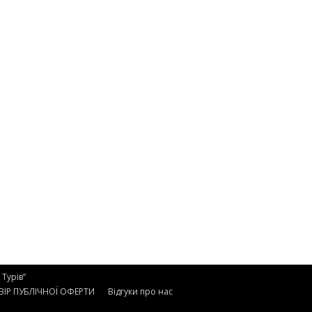
Турів”
ІР ПУБЛІЧНОЇ ОФЕРТИ
Відгуки про нас