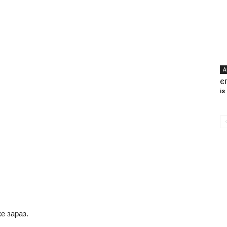
А
Є
із
е зараз.