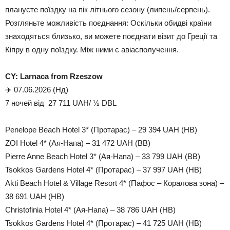
плануєте поїздку на пік літнього сезону (липень/серпень).
Розгляньте можливість поєднання: Оскільки обидві країни
знаходяться близько, ви можете поєднати візит до Греції та
Кіпру в одну поїздку. Між ними є авіасполучення.
CY: Larnaca from Rzeszow
✈️ 07.06.2026 (Hд)
7 ночей від 27 711 UAH/ ½ DBL
Penelope Beach Hotel 3* (Протарас) – 29 394 UAH (HB)
ZOI Hotel 4* (Ая-Напа) – 31 472 UAH (BB)
Pierre Anne Beach Hotel 3* (Ая-Напа) – 33 799 UAH (BB)
Tsokkos Gardens Hotel 4* (Протарас) – 37 997 UAH (HB)
Akti Beach Hotel & Village Resort 4* (Пафос – Коралова зона) –
38 691 UAH (HB)
Christofinia Hotel 4* (Ая-Напа) – 38 786 UAH (HB)
Tsokkos Gardens Hotel 4* (Протарас) – 41 725 UAH (HB)