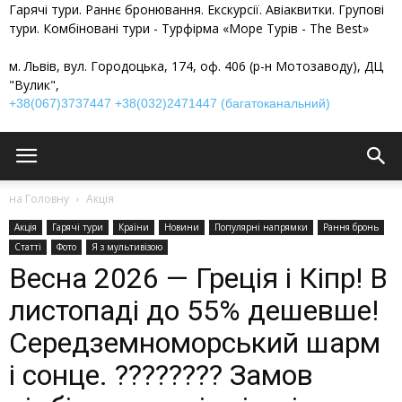
Гарячі тури. Раннє бронювання. Екскурсії. Авіаквитки. Групові
тури. Комбіновані тури - Турфірма «Море Турів - The Best»
м. Львів, вул. Городоцька, 174, оф. 406 (р-н Мотозаводу), ДЦ
"Вулик",
+38(067)3737447
+38(032)2471447 (багатоканальний)
на Головну
Акція
Акція
Гарячі тури
Країни
Новини
Популярні напрямки
Рання бронь
Статті
Фото
Я з мультивізою
Весна 2026 — Греція і Кіпр! В
листопаді до 55% дешевше!
Середземноморський шарм
і сонце. ???????? Замов