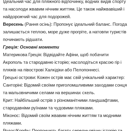
Ідеальний час для пляжного відпочинку, водних видів спорту
та насолоди жвавим нічним життям. Це також найжвавіший і
найдорожчий час для подорожей.
Вересень
(Рання осінь): Пропонує ідеальний баланс. Погода
залишається теплою, море дуже прогріте, а натовпи туристів
починають рідшати.
Греція: Основні моменти
Материкова Греція: Відвідайте Афіни, щоб побачити
Акрополь та стародавню історію; насолодіться красою гір і
пляжів на півострові Халкідіки або Пелопоннесі.
Грецькі острови: Кожен острів має свій унікальний характер:
Санторіні: Відомий своїми приголомшливими заходами сонця
та мальовничими селами на вершинах скель.
Крит: Найбільший острів з різноманітними ландшафтами,
стародавніми руїнами та чудовими пляжами.
Міконос: Відомий своїм жвавим нічним життям та модними
пляжами.
Родос/Корфу: Пропонують багату середньовічну історію та