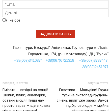
Я не бот
Гарячі тури, Екскурсії, Авіаквитки, Групові тури м. Львів,
Городоцька, 174, (р-н Мотозаводу), ДЦ "Вулик"
+38(067)3410874
+38(067)6721318
+38(067)3737447
+38(032)2451971
попередня стаття
наступна стаття
Емірати — вихідні на сонці!
Екзотика — Мальдіви! Гарячі
Шопінг, пляжі, аквапарки,
тури на листопад-грудень-
останні місця! Пиши нам
січень, виліт уже зараз. Замов
просто зараз — ще є кілька
підбір сьогодні — мрійна
місць у топ-готелях!
відпустка вже поруч!