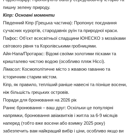
пишну зелену природу.
Кіпр: Основні моменти
Південний Кіпр (Грецька частина): Пропонує поєднання
сучасних курортів, стародавніх руїн та природної краси.
Пафос: Об’єкт всесвітньої спадщини ЮНЕСКО з мозаїками
світового рівня та Королівськими гробницями.
Айя-Напа/Протарас: Відомі своїми золотими пісками та
кришталево чистою водою (особливо пляж Ніссі).
Лімасол: Космополітичне місто з жвавою гаванню та
історичним старим містом.
Кіпр, як правило, тепліший раніше навесні та пізніше восени,
ніж більшість грецьких островів.
Поради для бронювання на 2026 рік
Раннє бронювання – ваш друг: Оскільки це популярні
напрямки, бронювання авіаквитків і житла за 6-9 місяців
наперед (тобто вже восени або взимку 2025 року)
забезпечить вам найкращий вибір і ціни, особливо якщо ви