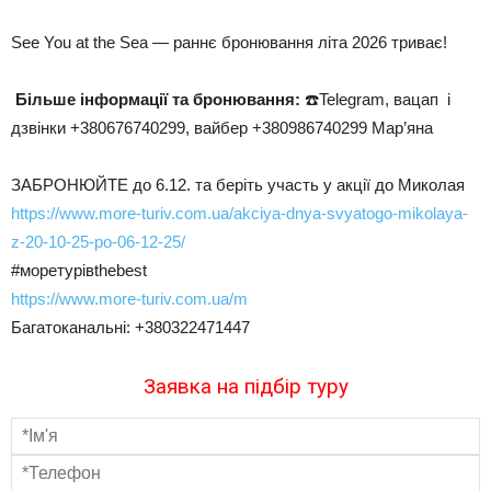
See You at the Sea — раннє бронювання літа 2026 триває!
Більше інформації та бронювання:
☎️Telegram, вацап і
дзвінки +380676740299, вайбер +380986740299 Мар’яна
ЗАБРОНЮЙТЕ до 6.12. та беріть участь у акції до Миколая
https://www.more-turiv.com.ua/akciya-dnya-svyatogo-mikolaya-
z-20-10-25-po-06-12-25/
#моретурівthebest
https://www.more-turiv.com.ua/m
Багатоканальні: +380322471447
Заявка на підбір туру