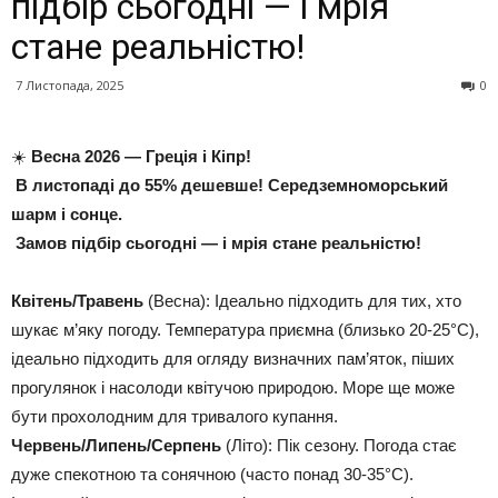
підбір сьогодні — і мрія
стане реальністю!
7 Листопада, 2025
0
☀️
Весна 2026 — Греція і Кіпр!
В листопаді до 55% дешевше! Середземноморський
шарм і сонце.
Замов підбір сьогодні — і мрія стане реальністю!
Квітень/Травень
(Весна): Ідеально підходить для тих, хто
шукає м’яку погоду. Температура приємна (близько 20-25°C),
ідеально підходить для огляду визначних пам’яток, піших
прогулянок і насолоди квітучою природою. Море ще може
бути прохолодним для тривалого купання.
Червень/Липень/Серпень
(Літо): Пік сезону. Погода стає
дуже спекотною та сонячною (часто понад 30-35°C).