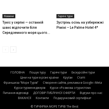
Новини
Гарячі тури
Туніс у серпні — останній
Зустрінь осінь на узбережжі
шанс відпочити біля
Ріміні – Le Palme Hotel 4*
Середземного моря цього...
ГОЛОВНА
Пошук туру
Гарячі тури
Екскурсійні тури
Ціни на тури в різні країни
Круїзи
Статті
Франшиза “Море Турів”
Створеня сайтів, реклама в Google і Meta
Курси турменеджерів
Курси «Розмова з туристом»
Питання-відповіді
ДОГОВІР ПУБЛІЧНОЇ ОФЕРТИ
Відгуки про нас
ВАКАНСІЇ
Контакти
Подарунковий сертифікат
© ТУРФІРМА МОРЕ ТУРІВ The Best