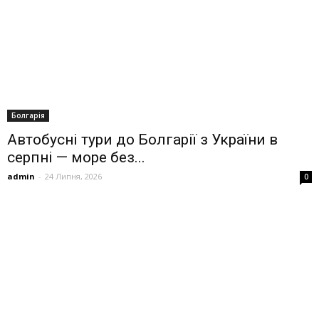
Болгарія
Автобусні тури до Болгарії з України в
серпні — море без...
admin
-
24 Липня, 2026
0