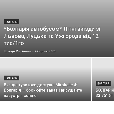
БОЛГАРІЯ
*Болгарія автобусом* Літні виїзди зі
Львова, Луцька та Ужгорода від 12
тис/1го
Швець Маріанна
-
4 Серпня, 2026
БОЛГАРІЯ
БОЛГАРІЯ
Вигідні тури вже доступні Mirabelle 4*
Болгарія — бронюйте зараз і вирушайте
БОЛГАРІЯ
назустріч сонцю!
33 751 ₴!