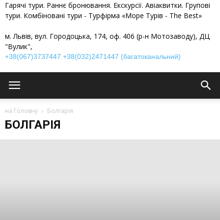
Гарячі тури. Раннє бронювання. Екскурсії. Авіаквитки. Групові
тури. Комбіновані тури - Турфірма «Море Турів - The Best»
м. Львів, вул. Городоцька, 174, оф. 406 (р-н Мотозаводу), ДЦ
"Вулик",
+38(067)3737447
+38(032)2471447 (багатоканальний)
на Головну
Болгарія
БОЛГАРІЯ