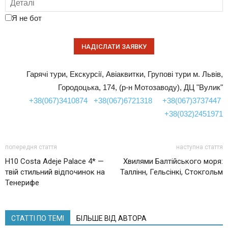
Я не бот
Гарячі тури, Екскурсії, Авіаквитки, Групові тури м. Львів,
Городоцька, 174, (р-н Мотозаводу), ДЦ "Вулик"
+38(067)3410874
+38(067)6721318
+38(067)3737447
+38(032)2451971
попередня стаття
наступна стаття
H10 Costa Adeje Palace 4* —
Хвилями Балтійського моря:
твій стильний відпочинок на
Таллінн, Гельсінкі, Стокгольм
Тенерифе
СТАТТІ ПО ТЕМІ
БІЛЬШЕ ВІД АВТОРА