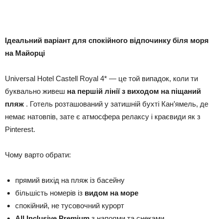
Ідеальний варіант для спокійного відпочинку біля моря
на Майорці
Universal Hotel Castell Royal 4* — це той випадок, коли ти
буквально живеш
на першій лінії з виходом на піщаний
пляж
. Готель розташований у затишній бухті Кан’ямель, де
немає натовпів, зате є атмосфера релаксу і краєвиди як з
Pinterest.
Чому варто обрати:
прямий вихід на пляж із басейну
більшість номерів із
видом на море
спокійний, не тусовочний курорт
All Inclusive Premium
з напоями та снеками