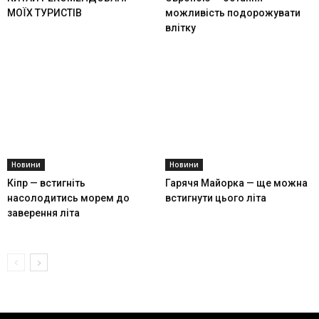
МОЇХ ТУРИСТІВ
можливість подорожувати
влітку
Новини
Новини
Кіпр — встигніть
Гарячя Майорка — ще можна
насолодитись морем до
встигнути цього літа
заверення літа