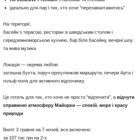
ідеально для пар і тих, хто хоче “перезавантажитись”
На території:
басейн з терасою, ресторан зі шведським столом і
середземноморською кухнею, бар біля басейну, вечірні шоу
та жива музика
Локація — окрема любов:
затишна бухта, поруч прогулянкові маршрути, печери Арта і
гольф-поля для активного відпочинку
Це готель для тих, хто хоче не просто “відпочити”, а
відчути
справжню атмосферу Майорки — спокій, море і красу
природи
Виліт 3 травня на 7 ночей, все включено
за 107 тис грн на 2-х