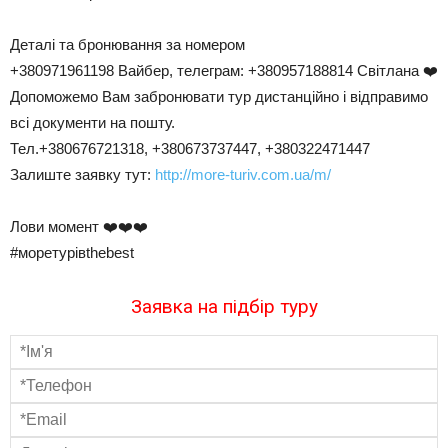
Деталі та бронювання за номером
+380971961198 Вайбер, телеграм: +380957188814 Світлана ❤️
Допоможемо Вам забронювати тур дистанційно і відправимо
всі документи на пошту.
Тел.+380676721318, +380673737447, +380322471447
Залиште заявку тут:
http://more-turiv.com.ua/m/
Лови момент ❤️❤️❤️
#моретурівthebest
Заявка на підбір туру