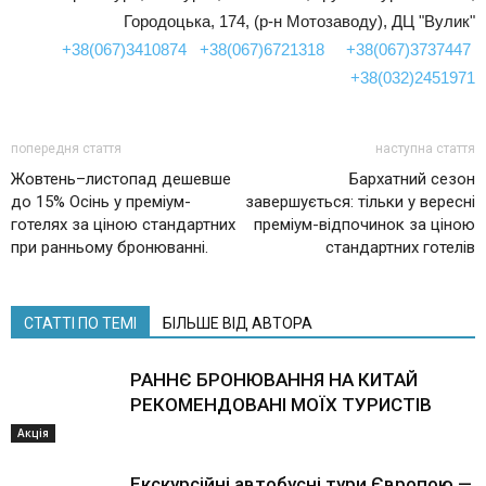
Городоцька, 174, (р-н Мотозаводу), ДЦ "Вулик"
+38(067)3410874
+38(067)6721318
+38(067)3737447
+38(032)2451971
попередня стаття
наступна стаття
Жовтень–листопад дешевше
Бархатний сезон
до 15% Осінь у преміум-
завершується: тільки у вересні
готелях за ціною стандартних
преміум-відпочинок за ціною
при ранньому бронюванні.
стандартних готелів
СТАТТІ ПО ТЕМІ
БІЛЬШЕ ВІД АВТОРА
РАННЄ БРОНЮВАННЯ НА КИТАЙ
РЕКОМЕНДОВАНІ МОЇХ ТУРИСТІВ
Акція
Екскурсійні автобусні тури Європою —