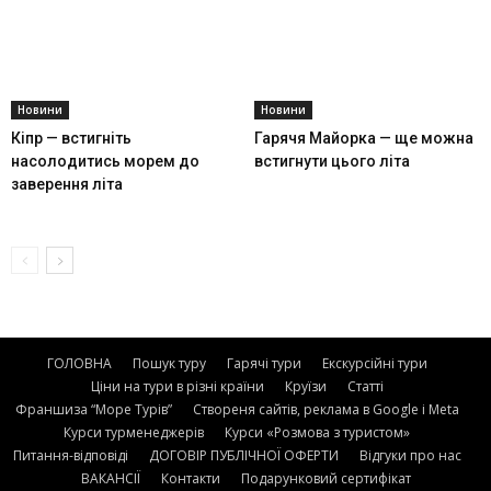
Новини
Новини
Кіпр — встигніть
Гарячя Майорка — ще можна
насолодитись морем до
встигнути цього літа
заверення літа
ГОЛОВНА
Пошук туру
Гарячі тури
Екскурсійні тури
Ціни на тури в різні країни
Круїзи
Статті
Франшиза “Море Турів”
Створеня сайтів, реклама в Google і Meta
Курси турменеджерів
Курси «Розмова з туристом»
Питання-відповіді
ДОГОВІР ПУБЛІЧНОЇ ОФЕРТИ
Відгуки про нас
ВАКАНСІЇ
Контакти
Подарунковий сертифікат