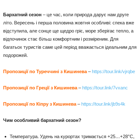
Бархатний сезон
– це час, коли природа дарує нам друге
літо. Вересень і перша половина жовтня особливі: спека вже
відступила, але сонце ще щедро гріє, море зберігає тепло, а
відпочинок стає більш комфортним і розміреним. Для
багатьох туристів саме цей період вважається ідеальним для
подорожей.
Пропозиції по Туреччині з Кишинева
–
https://tour.link/vjrqbe
Пропозиції по Греції з Кишинева
–
https://tour.link/7vxanc
Пропозиції по Кіпру з Кишинева
–
https://tour.link/jb9s4k
Чим особливий бархатний сезон?
Температура. Удень на курортах тримається +25…+28°C,