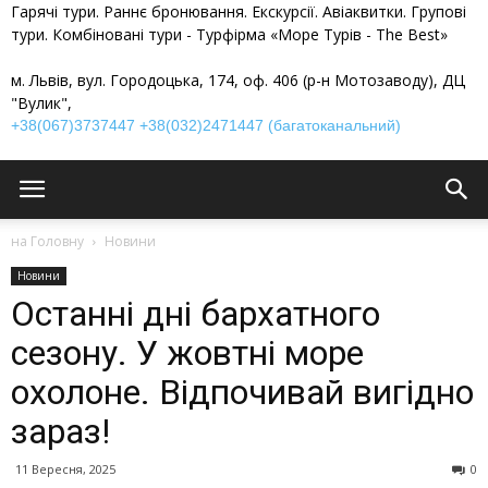
Гарячі тури. Раннє бронювання. Екскурсії. Авіаквитки. Групові
тури. Комбіновані тури - Турфірма «Море Турів - The Best»
м. Львів, вул. Городоцька, 174, оф. 406 (р-н Мотозаводу), ДЦ
"Вулик",
+38(067)3737447
+38(032)2471447 (багатоканальний)
на Головну
Новини
Новини
Останні дні бархатного
сезону. У жовтні море
охолоне. Відпочивай вигідно
зараз!
11 Вересня, 2025
0