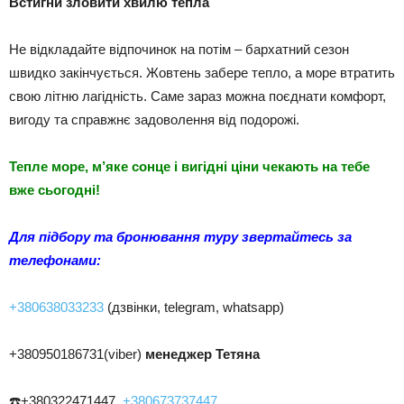
Встигни зловити хвилю тепла
Не відкладайте відпочинок на потім – бархатний сезон
швидко закінчується. Жовтень забере тепло, а море втратить
свою літню лагідність. Саме зараз можна поєднати комфорт,
вигоду та справжнє задоволення від подорожі.
Тепле море, м’яке сонце і вигідні ціни чекають на тебе
вже сьогодні!
Для підбору та бронювання туру звертайтесь за
телефонам
и:
+380638033233
(дзвінки, telegram, whatsapp)
+380950186731(viber)
менеджер Тетяна
☎️+380322471447,
+380673737447