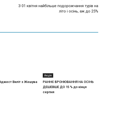
З 01 квітня найбільше подорожчання турів на
літо і осінь, аж до 25%
Акція
йджест Виліт з Жешува
РАННЄ БРОНЮВАННЯ НА ОСІНЬ
ДЕШЕВШЕ ДО 15 % до кінця
серпня