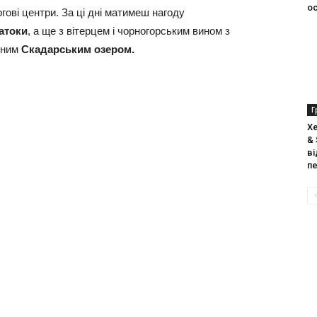
ос
ргові центри. За ці дні матимеш нагоду
затоки
, а ще з вітерцем і чорногорським вином з
вним
Скадарським озером.
Г
Xe
& 
в
п