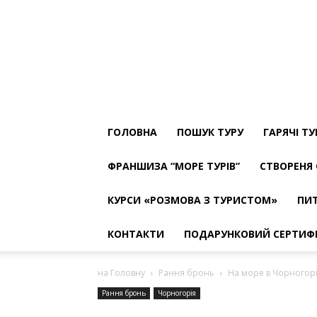
ТУРФІРМА
МОРЕ
ТУРІВ
The
Best
ГОЛОВНА
ПОШУК ТУРУ
ГАРЯЧІ Т
ФРАНШИЗА “МОРЕ ТУРІВ”
СТВОРЕНЯ 
КУРСИ «РОЗМОВА З ТУРИСТОМ»
ПИТ
КОНТАКТИ
ПОДАРУНКОВИЙ СЕРТИФ
на Головну
Рання бронь
На море в Чорногор
Рання бронь
Чорногорія