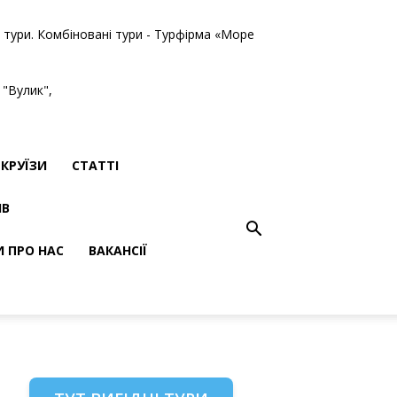
ві тури. Комбіновані тури - Турфірма «Море
 "Вулик",
КРУЇЗИ
СТАТТІ
ІВ
И ПРО НАС
ВАКАНСІЇ