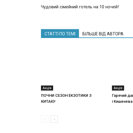
Чудовий сімейний готель на 10 ночей!
СТАТТІ ПО ТЕМІ
БІЛЬШЕ ВІД АВТОРА
Акція
Акція
ПОЧНИ СЕЗОН ЕКЗОТИКИ З
Гарячий да
КИТАЮ!
і Кишенева