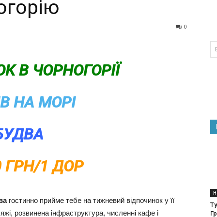
огорію
0
К В ЧОРНОГОРІЇ
ІВ НА МОРІ
БУДВА
0 ГРН/1 ДОР
Н
ва
гостинно прийме тебе на тижневий відпочинок у її
Ту
яжі, розвинена інфраструктура, численні кафе і
Гр