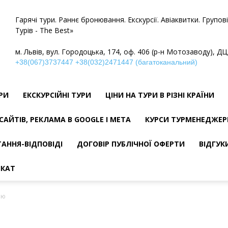
Гарячі тури. Раннє бронювання. Екскурсії. Авіаквитки. Групо
Турів - The Best»
м. Львів, вул. Городоцька, 174, оф. 406 (р-н Мотозаводу), ДЦ
+38(067)3737447
+38(032)2471447 (багатоканальний)
УРИ
ЕКСКУРСІЙНІ ТУРИ
ЦІНИ НА ТУРИ В РІЗНІ КРАЇНИ
САЙТІВ, РЕКЛАМА В GOOGLE І META
КУРСИ ТУРМЕНЕДЖЕР
АННЯ-ВІДПОВІДІ
ДОГОВІР ПУБЛІЧНОЇ ОФЕРТИ
ВІДГУК
ІКАТ
ію