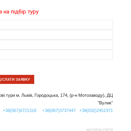
 на підбір туру
пові тури м. Львів, Городоцька, 174, (р-н Мотозаводу), ДЦ
"Вулик"
+38(067)6721318
+38(067)3737447
+38(032)2451971
наступна стаття