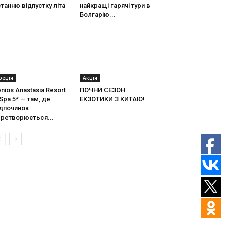
танню відпустку літа
найкращі гарячі тури в
Болгарію...
реція
Акція
nios Anastasia Resort
ПОЧНИ СЕЗОН
Spa 5* — там, де
ЕКЗОТИКИ З КИТАЮ!
ідпочинок
еретворюється...