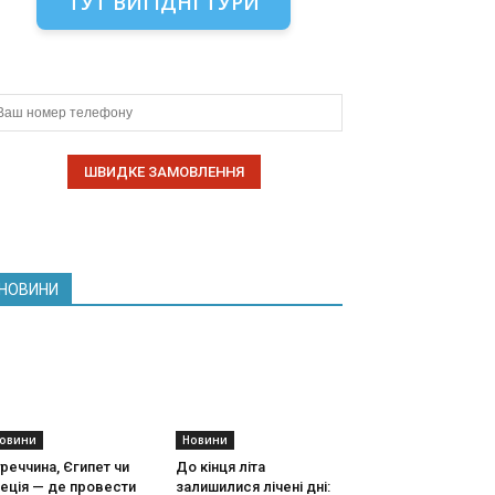
ТУТ ВИГІДНІ ТУРИ
НОВИНИ
овини
Новини
реччина, Єгипет чи
До кінця літа
еція — де провести
залишилися лічені дні: