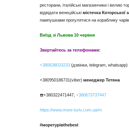
ресторани, італійські магазинчики і великі то
відвідати венеційські
містечка Которської 
пампушками прогулятися на кораблику чарі
Виїзд зі Львова 10 червня
Звертайтесь за телефонам
и:
+380638033233
(дзвінки, telegram, whatsapp)
+380950186731(viber)
менеджер Тетяна
☎️+380322471447,
+380673737447
https://www.more-turiv.com.ua/m
#моретурівthebest