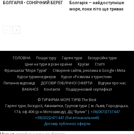
БОЛГАРІЯ • СОНЯЧНИЙ БЕРЕГ
Болгарія — найдоступніше
море, поки літо ще триває
ГОЛОВНА
Пошук туру
Гарячі тури
Екскурсійні тури
Ціни на тури в різні країни
Круїзи
Статті
Франшиза “Море Турів”
Створеня сайтів, реклама в Google і Meta
Курси турменеджерів
Курси «Розмова з туристом»
Питання-відповіді
ДОГОВІР ПУБЛІЧНОЇ ОФЕРТИ
Відгуки про нас
ВАКАНСІЇ
Контакти
Подарунковий сертифікат
© ТУРФІРМА МОРЕ ТУРІВ The Best
Гарячі тури, Екскурсії, Авіаквитки, Групові тури | м. Львів, Городоцька,
174, оф.406 (р-н Мотозаводу), ДЦ "Вулик" |
+38(067)3737447
+38(032)2471447 (багатоканальний)
Договір публічної оферти