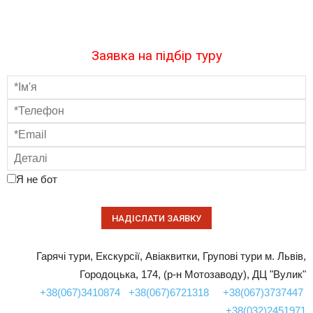
Заявка на підбір туру
Я не бот
Гарячі тури, Екскурсії, Авіаквитки, Групові тури м. Львів,
Городоцька, 174, (р-н Мотозаводу), ДЦ "Вулик"
+38(067)3410874
+38(067)6721318
+38(067)3737447
+38(032)2451971