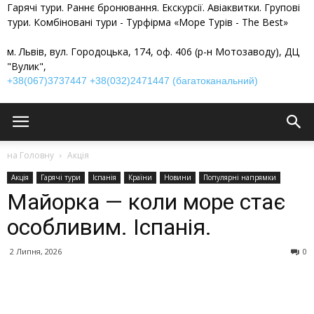
Гарячі тури. Раннє бронювання. Екскурсії. Авіаквитки. Групові
тури. Комбіновані тури - Турфірма «Море Турів - The Best»
м. Львів, вул. Городоцька, 174, оф. 406 (р-н Мотозаводу), ДЦ
"Вулик",
+38(067)3737447
+38(032)2471447 (багатоканальний)
на Головну
Акція
Акція
Гарячі тури
Іспанія
Країни
Новини
Популярні напрямки
Майорка — коли море стає
особливим. Іспанія.
2 Липня, 2026
0