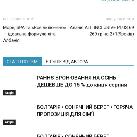
попередня стаття
наступна стаття
Море, SPA та «Все включено»
Аланія ALL INCLUSIVE PLUS 69
— ідеальна формула літа.
269 гр на 2+1(9років)
Албанія.
СТАТТІ ПО ТЕМІ
БІЛЬШЕ ВІД АВТОРА
РАННЄ БРОНЮВАННЯ НА ОСІНЬ
ДЕШЕВШЕ ДО 15 % до кінця серпня
Акція
БОЛГАРІЯ • СОНЯЧНИЙ БЕРЕГ • ГОРЯЧА
ПРОПОЗИЦІЯ ДЛЯ СІМ’Ї
Акція
БОЛГАРІЯ • СОНЯЧНИЙ БЕРЕГ