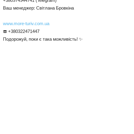
+380974944741 (Telegram)
Ваш менеджер: Світлана Бровкіна
www.more-turiv.com.ua
☎️ +380322471447
Подорожуй, поки є така можливість! ✨