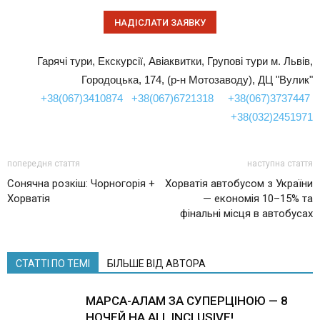
Гарячі тури, Екскурсії, Авіаквитки, Групові тури м. Львів,
Городоцька, 174, (р-н Мотозаводу), ДЦ "Вулик"
+38(067)3410874
+38(067)6721318
+38(067)3737447
+38(032)2451971
попередня стаття
наступна стаття
Сонячна розкіш: Чорногорія +
Хорватія автобусом з України
Хорватія
— економія 10–15% та
фінальні місця в автобусах
СТАТТІ ПО ТЕМІ
БІЛЬШЕ ВІД АВТОРА
МАРСА-АЛАМ ЗА СУПЕРЦІНОЮ — 8
НОЧЕЙ НА ALL INCLUSIVE!