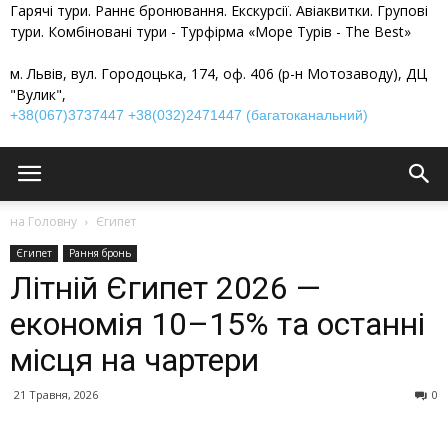
Гарячі тури. Раннє бронювання. Екскурсії. Авіаквитки. Групові
тури. Комбіновані тури - Турфірма «Море Турів - The Best»
м. Львів, вул. Городоцька, 174, оф. 406 (р-н Мотозаводу), ДЦ
"Вулик",
+38(067)3737447
+38(032)2471447 (багатоканальний)
на Головну
Єгипет
Єгипет
Рання бронь
Літній Єгипет 2026 —
економія 10–15% та останні
місця на чартери
21 Травня, 2026
0