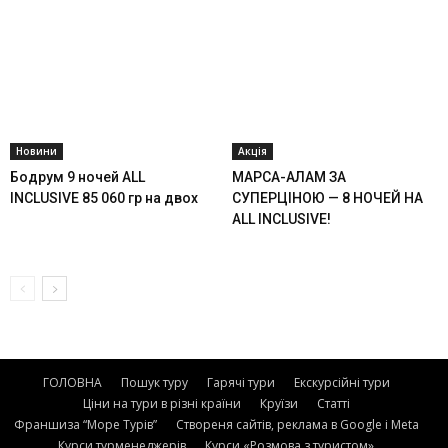
Новини
Акція
Бодрум 9 ночей ALL
МАРСА-АЛАМ ЗА
INCLUSIVE 85 060 гр на двох
СУПЕРЦІНОЮ — 8 НОЧЕЙ НА
ALL INCLUSIVE!
ГОЛОВНА
Пошук туру
Гарячі тури
Екскурсійні тури
Ціни на тури в різні країни
Круїзи
Статті
Франшиза “Море Турів”
Створеня сайтів, реклама в Google і Meta
Курси турменеджерів
Курси «Розмова з туристом»