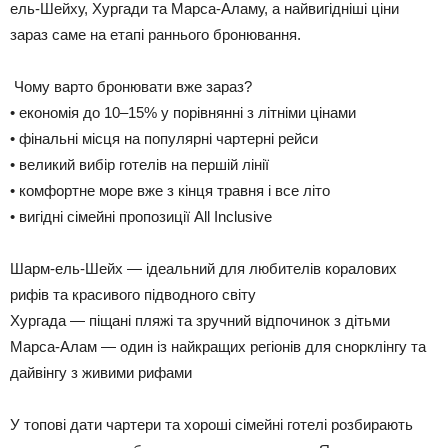
ель-Шейху, Хургади та Марса-Аламу, а найвигідніші ціни
зараз саме на етапі раннього бронювання.
Чому варто бронювати вже зараз?
• економія до 10–15% у порівнянні з літніми цінами
• фінальні місця на популярні чартерні рейси
• великий вибір готелів на першій лінії
• комфортне море вже з кінця травня і все літо
• вигідні сімейні пропозиції All Inclusive
Шарм-ель-Шейх — ідеальний для любителів коралових
рифів та красивого підводного світу
Хургада — піщані пляжі та зручний відпочинок з дітьми
Марса-Алам — один із найкращих регіонів для снорклінгу та
дайвінгу з живими рифами
У топові дати чартери та хороші сімейні готелі розбирають