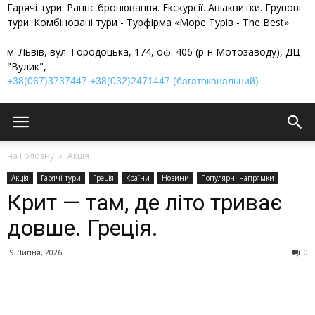
Гарячі тури. Раннє бронювання. Екскурсії. Авіаквитки. Групові
тури. Комбіновані тури - Турфірма «Море Турів - The Best»
м. Львів, вул. Городоцька, 174, оф. 406 (р-н Мотозаводу), ДЦ
"Вулик",
+38(067)3737447
+38(032)2471447 (багатоканальний)
на Головну
Акція
Акція
Гарячі тури
Греція
Країни
Новини
Популярні напрямки
Крит — там, де літо триває
довше. Греція.
9 Липня, 2026
0