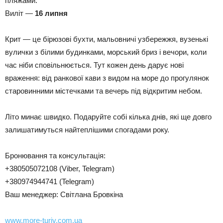
пляжами.
Виліт —
16 липня
Крит — це бірюзові бухти, мальовничі узбережжя, вузенькі
вулички з білими будинками, морський бриз і вечори, коли
час ніби сповільнюється. Тут кожен день дарує нові
враження: від ранкової кави з видом на море до прогулянок
старовинними містечками та вечерь під відкритим небом.
Літо минає швидко. Подаруйте собі кілька днів, які ще довго
залишатимуться найтеплішими спогадами року.
Бронювання та консультація:
+380505072108 (Viber, Telegram)
+380974944741 (Telegram)
Ваш менеджер: Світлана Бровкіна
www.more-turiv.com.ua