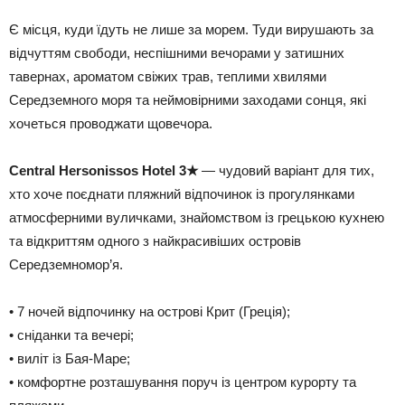
Є місця, куди їдуть не лише за морем. Туди вирушають за
відчуттям свободи, неспішними вечорами у затишних
тавернах, ароматом свіжих трав, теплими хвилями
Середземного моря та неймовірними заходами сонця, які
хочеться проводжати щовечора.
Central Hersonissos Hotel 3★
— чудовий варіант для тих,
хто хоче поєднати пляжний відпочинок із прогулянками
атмосферними вуличками, знайомством із грецькою кухнею
та відкриттям одного з найкрасивіших островів
Середземномор’я.
• 7 ночей відпочинку на острові Крит (Греція);
• сніданки та вечері;
• виліт із Бая-Маре;
• комфортне розташування поруч із центром курорту та