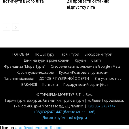
встигнути цього літа
де провести останню
відпустку літа
ГОЛОВНА
Пошук туру
Гарячі тури
Екскурсійні тури
Ціни на тури в різні країни
Круїзи
Статті
Франшиза “Море Турів”
Створеня сайтів, реклама в Google і Meta
Курси турменеджерів
Курси «Розмова з туристом»
Питання-відповіді
ДОГОВІР ПУБЛІЧНОЇ ОФЕРТИ
Відгуки про нас
ВАКАНСІЇ
Контакти
Подарунковий сертифікат
© ТУРФІРМА МОРЕ ТУРІВ The Best
Гарячі тури, Екскурсії, Авіаквитки, Групові тури | м. Львів, Городоцька,
174, оф.406 (р-н Мотозаводу), ДЦ "Вулик" |
+38(067)3737447
+38(032)2471447 (багатоканальний)
Договір публічної оферти
Ціни на
автобусні тури по Європі