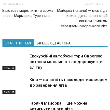
попередня стаття
наступна стаття
Бірюзове море, яхти та аромат
Майорка (Іспанія) — місце, де
сосен. Мармарис, Туреччина.
кожен день наповнений
сонцем і смаком
середземноморського літа
СТАТТІ ПО ТЕМІ
БІЛЬШЕ ВІД АВТОРА
Екскурсійні автобусні тури Європою —
остання можливість подорожувати
влітку
Новини
Кіпр — встигніть насолодитись морем
до заверення літа
Новини
Гарячя Майорка — ще можна
встигнути цього літа