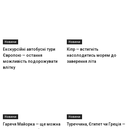
Новини
Новини
Екскурсійні автобусні тури
Кіпр — встигніть
Європою — остання
насолодитись морем до
можливість подорожувати
заверення літа
влітку
Новини
Новини
Гарячя Майорка — ще можна
Туреччина, Єгипет чи Греція —