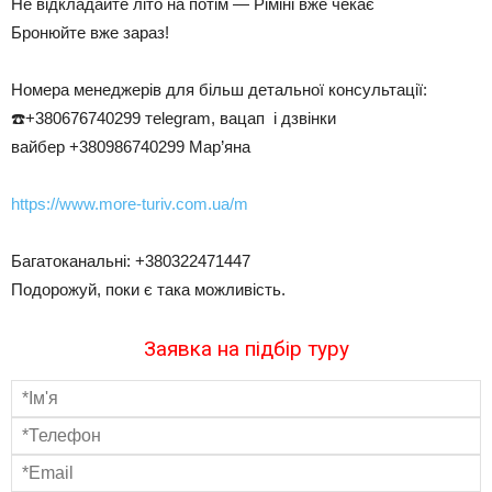
Не відкладайте літо на потім — Ріміні вже чекає
Бронюйте вже зараз!
Номера менеджерів для більш детальної консультації:
☎️+380676740299 тelegram, вацап і дзвінки
вайбер +380986740299 Мар’яна
https://www.more-turiv.com.ua/m
Багатоканальні: +380322471447
Подорожуй, поки є така можливість.
Заявка на підбір туру