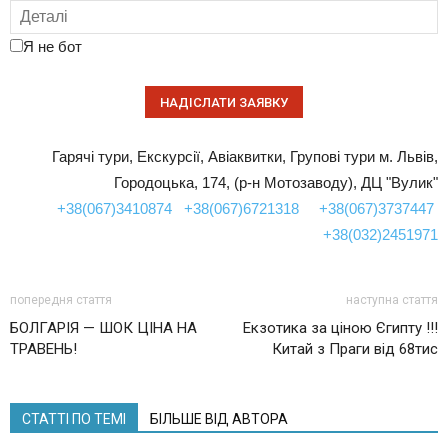
Я не бот
Гарячі тури, Екскурсії, Авіаквитки, Групові тури м. Львів,
Городоцька, 174, (р-н Мотозаводу), ДЦ "Вулик"
+38(067)3410874
+38(067)6721318
+38(067)3737447
+38(032)2451971
попередня стаття
наступна стаття
БОЛГАРІЯ — ШОК ЦІНА НА
Екзотика за ціною Єгипту !!!
ТРАВЕНЬ!
Китай з Праги від 68тис
СТАТТІ ПО ТЕМІ
БІЛЬШЕ ВІД АВТОРА