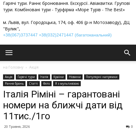
Гарячі тури. Раннє бронювання. Екскурсії. Авіаквитки. Групові
тури. Комбіновані тури - Турфірма «Море Турів - The Best»
м. Львів, вул. Городоцька, 174, оф. 406 (р-н Мотозаводу), ДЦ
"Вулик",
+38(067)3737447
+38(032)2471447 (багатоканальний)
на Головну
Акція
Акція
Гарячі тури
Італія
Країни
Новини
Популярні напрямки
Рання бронь
Статті
Фото
Я з мультивізою
Італія Ріміні – гарантовані
номери на ближчі дати від
11тис./1го
20 Травня, 2026
0