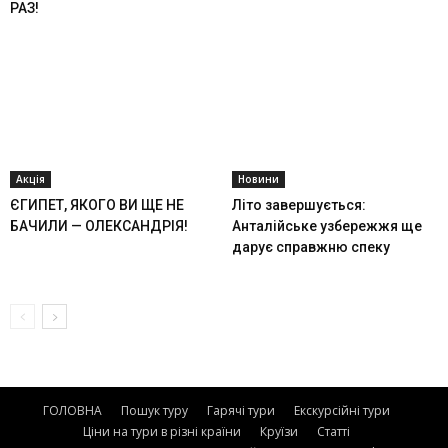
РАЗ!
Акція
Новини
ЄГИПЕТ, ЯКОГО ВИ ЩЕ НЕ
Літо завершується:
БАЧИЛИ — ОЛЕКСАНДРІЯ!
Анталійське узбережжя ще
дарує справжню спеку
ГОЛОВНА
Пошук туру
Гарячі тури
Екскурсійні тури
Ціни на тури в різні країни
Круїзи
Статті