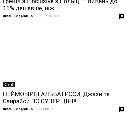
Греція all inclusive з Польщі – липень до
15% дешевше, ніж...
Швець Маріанна
-
25 Липня, 2025
0
Статті
НЕЙМОВІРНІ АЛЬБАТРОСИ, Джази та
Санрайси ПО СУПЕР ЦІНІ!!!
Швець Маріанна
-
20 Січня, 2026
0