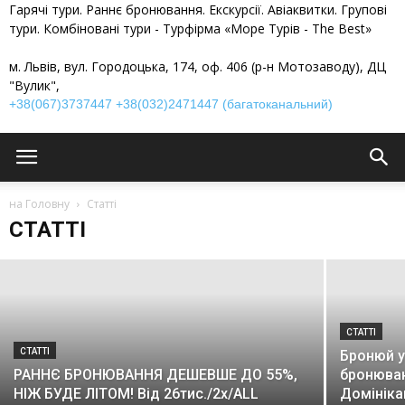
Гарячі тури. Раннє бронювання. Екскурсії. Авіаквитки. Групові
тури. Комбіновані тури - Турфірма «Море Турів - The Best»
м. Львів, вул. Городоцька, 174, оф. 406 (р-н Мотозаводу), ДЦ
"Вулик",
+38(067)3737447
+38(032)2471447 (багатоканальний)
СТАТТІ
Туроператор і турагенція, яка різниця і
яка відповідальність перед
на Головну
туристом?
Статті
СТАТТІ
admin
-
19 Вересня, 2025
СТАТТІ
СТАТТІ
Бронюй у
РАННЄ БРОНЮВАННЯ ДЕШЕВШЕ ДО 55%,
бронюван
НІЖ БУДЕ ЛІТОМ! Від 26тис./2х/ALL
Домініка