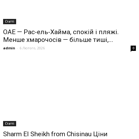
Статті
ОАЕ — Рас-ель-Хайма, спокій і пляжі.
Менше хмарочосів — більше тиші,...
admin
-
6 Лютого, 2026
0
Статті
Sharm El Sheikh from Chisinau Ціни