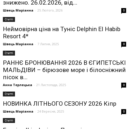
знижено. 26.02.2026, від...
Швець Маріанна
-
25 Лютого, 2026
0
Статті
Неймовірна ціна на Туніс Delphin El Habib
Resort 4*
Швець Маріанна
-
7 Липня, 2025
0
Статті
РАННЄ БРОНЮВАННЯ 2026 В ЄГИПЕТСЬКІ
МАЛЬДІВИ – бірюзове море і білосніжний
пісок в...
Анна Терлецька
-
21 Листопада, 2025
0
Статті
НОВИНКА ЛІТНЬОГО СЕЗОНУ 2026 Кіпр
Швець Маріанна
-
24 Вересня, 2025
0
Статті