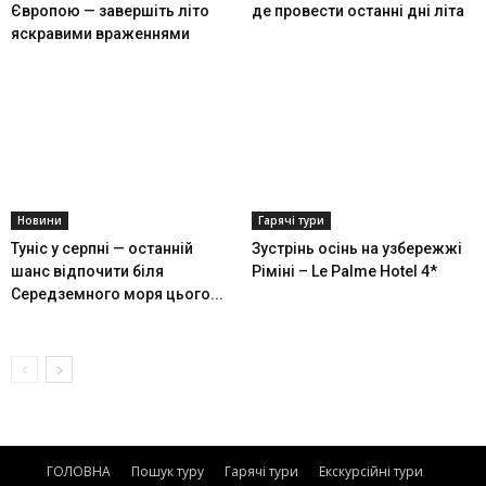
Європою — завершіть літо
де провести останні дні літа
яскравими враженнями
Новини
Гарячі тури
Туніс у серпні — останній
Зустрінь осінь на узбережжі
шанс відпочити біля
Ріміні – Le Palme Hotel 4*
Середземного моря цього...
ГОЛОВНА
Пошук туру
Гарячі тури
Екскурсійні тури