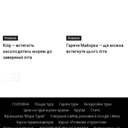
Новини
Новини
Кіпр — встигніть
Гарячя Майорка — ще можна
насолодитись морем до
встигнути цього літа
заверення літа
ГОЛОВНА
Пошук туру
Гарячі тури
Екскурсійні тури
Ціни на тури в різні країни
Круїзи
Статті
Франшиза “Море Турів”
Створеня сайтів, реклама в Google і Meta
Курси турменеджерів
Курси «Розмова з туристом»