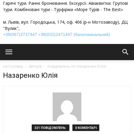
Гарячі тури. Раннє бронювання. Екскурсії. Авіаквитки. Групові
тури. Комбіновані тури - Турфірма «Море Турів - The Best»
м. Львів, вул. Городоцька, 174, оф. 406 (р-н Мотозаводу), ДЦ
"Вулик",
+38(067)3737447
+38(032)2471447 (багатоканальний)
на Головну
авторів
повідомлень по Назаренко Юлія
Назаренко Юлія
321 ПОВІДОМЛЕНЬ
0 КОМЕНТАРІ