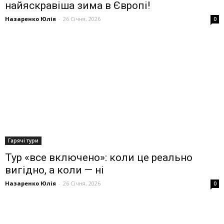
найяскравіша зима в Європі!
Назаренко Юлія
-
26 Січня, 2026
0
Гарячі тури
Тур «все включено»: коли це реально
вигідно, а коли — ні
Назаренко Юлія
-
26 Січня, 2026
0