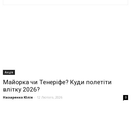
Акція
Майорка чи Тенеріфе? Куди полетіти
влітку 2026?
Назаренко Юлія
-
12 Лютого, 2026
0