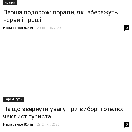
Країни
Перша подорож: поради, які збережуть
нерви і гроші
Назаренко Юлія
-
2 Лютого, 2026
0
Гарячі тури
На що звернути увагу при виборі готелю:
чеклист туриста
Назаренко Юлія
-
29 Січня, 2026
0