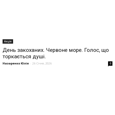
Акція
День закоханих. Червоне море. Голос, що
торкається душі.
Назаренко Юлія
-
26 Січня, 2026
0