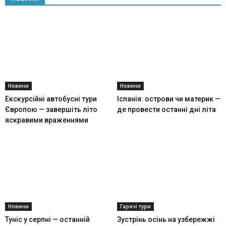
Новини
Новини
Екскурсійні автобусні тури
Іспанія: острови чи материк —
Європою — завершіть літо
де провести останні дні літа
яскравими враженнями
Новини
Гарячі тури
Туніс у серпні — останній
Зустрінь осінь на узбережжі