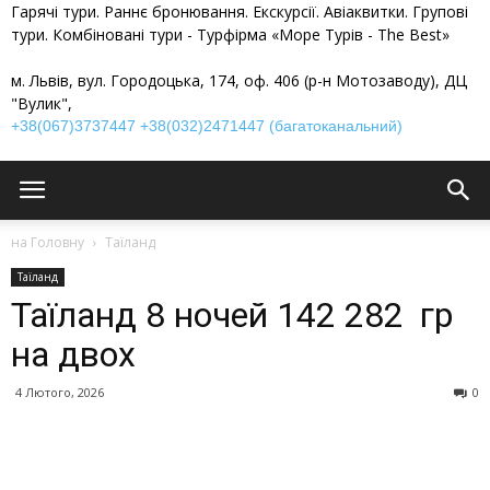
Гарячі тури. Раннє бронювання. Екскурсії. Авіаквитки. Групові
тури. Комбіновані тури - Турфірма «Море Турів - The Best»
м. Львів, вул. Городоцька, 174, оф. 406 (р-н Мотозаводу), ДЦ
"Вулик",
+38(067)3737447
+38(032)2471447 (багатоканальний)
на Головну
Таїланд
Таїланд
Таїланд 8 ночей 142 282 гр
на двох
4 Лютого, 2026
0