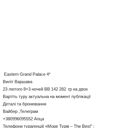
Eastern Grand Palace 4*
Виліт Варшава
23 лютого 8+3 ночей ВВ 142 282 гр на двох
Вартіть туру актуальна на момент публікації
Деталі та бронювання
Вайбер ,Телеграм
+380996095552 Агіца
Телефони турагенціії «Море Турів – The Best” :