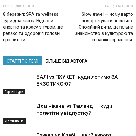
попередня стаття
наступна стаття
8 березня: SPA та wellness
Slow travel — чому варто
тури для жінок. Віднови
подорожувати повільно.
енергію та красу з туром, де
Спокійний ритм, детальне
релакс та здоров’я головні
знайомство з культурою та
пріоритети.
справжні враження.
СТАТТІ ПО ТЕМІ
БІЛЬШЕ ВІД АВТОРА
БАЛІ vs ПХУКЕТ: куди летимо ЗА
ЕКЗОТИКОЮ?
Гарячі тури
Домінікана vs Таїланд — куди
полетіти у відпустку?
Домінікана
Пхукет чи Крабі — який курорт