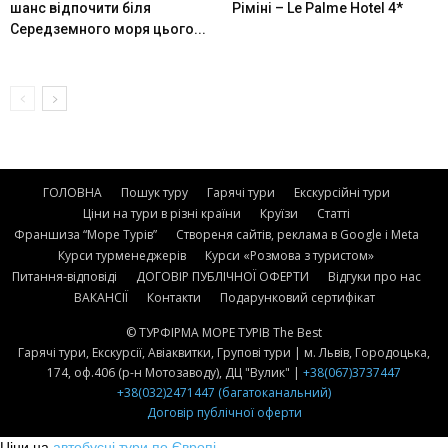
шанс відпочити біля
Ріміні – Le Palme Hotel 4*
Середземного моря цього...
ГОЛОВНА
Пошук туру
Гарячі тури
Екскурсійні тури
Ціни на тури в різні країни
Круїзи
Статті
Франшиза “Море Турів”
Створеня сайтів, реклама в Google і Meta
Курси турменеджерів
Курси «Розмова з туристом»
Питання-відповіді
ДОГОВІР ПУБЛІЧНОЇ ОФЕРТИ
Відгуки про нас
ВАКАНСІЇ
Контакти
Подарунковий сертифікат
© ТУРФІРМА МОРЕ ТУРІВ The Best
Гарячі тури, Екскурсії, Авіаквитки, Групові тури | м. Львів, Городоцька,
174, оф.406 (р-н Мотозаводу), ДЦ "Вулик" |
+38(067)3737447
+38(032)2471447 (багатоканальний)
Договір публічної оферти
Ціни на
автобусні тури по Європі