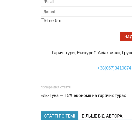
Я не бот
Гарячі тури, Екскурсії, Авіаквитки, Гру
+38(067)3410874
попередня стаття
Ель-Гуна — 15% економії на гарячих турах
СТАТТІ ПО ТЕМІ
БІЛЬШЕ ВІД АВТОРА