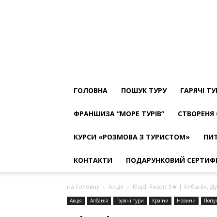
ТУРФІРМА
МОРЕ
ТУРІВ
The
Best
ГОЛОВНА
ПОШУК ТУРУ
ГАРЯЧІ Т
ФРАНШИЗА “МОРЕ ТУРІВ”
СТВОРЕНЯ 
КУРСИ «РОЗМОВА З ТУРИСТОМ»
ПИТ
КОНТАКТИ
ПОДАРУНКОВИЙ СЕРТИФ
на Головну
Акція
Klajdi Resort 5★ | Албанія, Д
Акція
Албанія
Гарячі тури
Країни
Новини
Попу