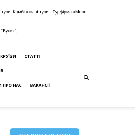
ві тури. Комбіновані тури - Турфірма «Море
 "Вулик",
КРУЇЗИ
СТАТТІ
ІВ
И ПРО НАС
ВАКАНСІЇ