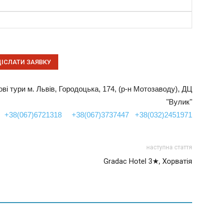
пові тури м. Львів, Городоцька, 174, (р-н Мотозаводу), ДЦ
"Вулик"
+38(067)6721318
+38(067)3737447
+38(032)2451971
наступна стаття
Gradac Hotel 3★, Хорватія