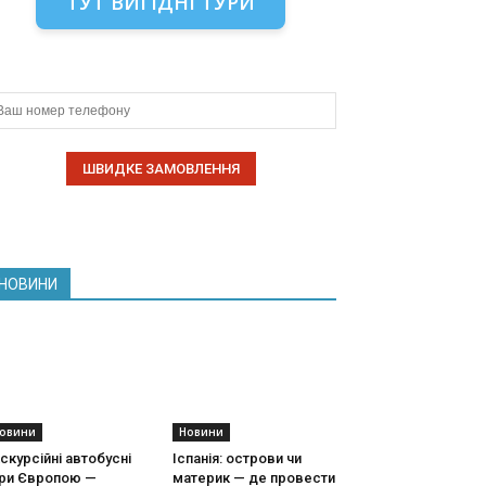
ТУТ ВИГІДНІ ТУРИ
НОВИНИ
овини
Новини
скурсійні автобусні
Іспанія: острови чи
ури Європою —
материк — де провести