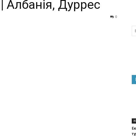
 | Албанія, Дуррес
0
Н
Ек
т