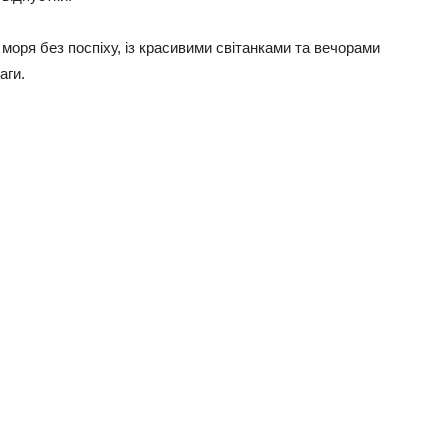
моря без поспіху, із красивими світанками та вечорами
аги.