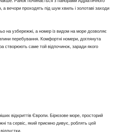
 інакше. Ранок починається з панорами Адріатичного
, а вечори проходять під шум хвиль і золотаві заходи
о на узбережжі, а номер із видом на море дозволяє
илини перебування. Комфортні номери, доглянута
ра створюють саме той відпочинок, заради якого
іших відкриттів Європи. Бірюзове море, просторий
жні та сервіс, який приємно дивує, роблять цей
відпустки.