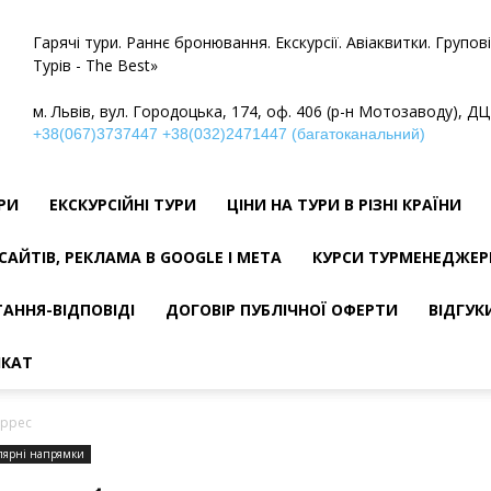
Гарячі тури. Раннє бронювання. Екскурсії. Авіаквитки. Групо
Турів - The Best»
м. Львів, вул. Городоцька, 174, оф. 406 (р-н Мотозаводу), ДЦ
+38(067)3737447
+38(032)2471447 (багатоканальний)
УРИ
ЕКСКУРСІЙНІ ТУРИ
ЦІНИ НА ТУРИ В РІЗНІ КРАЇНИ
САЙТІВ, РЕКЛАМА В GOOGLE І META
КУРСИ ТУРМЕНЕДЖЕР
АННЯ-ВІДПОВІДІ
ДОГОВІР ПУБЛІЧНОЇ ОФЕРТИ
ВІДГУК
ІКАТ
уррес
лярні напрямки