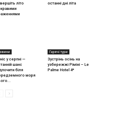
вершіть літо
останні дні літа
скравими
раженнями
овини
Гарячі тури
ніс у серпні —
Зустрінь осінь на
танній шанс
узбережжі Ріміні – Le
дпочити біля
Palme Hotel 4*
ередземного моря
ого...