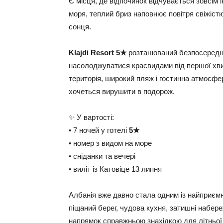
Є місця, де відпочинок відчувається зовсім
моря, теплий бриз наповнює повітря свіжістю
сонця.
Klajdi Resort 5★
розташований безпосереднь
насолоджуватися краєвидами від першої хв
територія, широкий пляж і гостинна атмосфе
хочеться вирушити в подорож.
✨ У вартості:
• 7 ночей у готелі
5★
• номер з видом на море
• сніданки та вечері
• виліт із Катовіце 13 липня
Албанія вже давно стала одним із найприємн
піщаний берег, чудова кухня, затишні набере
напрямок справжньою знахідкою для літньої 