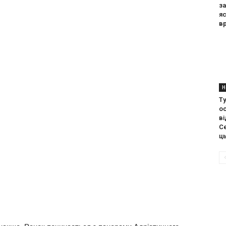
за
я
в
Н
Ту
ос
ві
С
ць