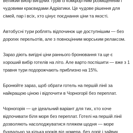
великий вибір вигідних турів із комфортним розміщенням і
чудовими краєвидами Адріатики. Це чудове рішення для
сімей, пар і всіх, хто цінує поєднання ціни та якості.
Автобусні тури роблять відпочинок ще доступнішим — без
дорогих перельотів, але з повноцінним морським релаксом.
Зараз діють вигідні ціни раннього бронювання та ще є
хороший вибір готелів на літо. Але варто поспішити — вже з 1
травня тури подорожчають приблизно на 15%.
Бронюйте зараз, щоб обрати готель на першій лінії за
найкращою ціною і відпочити в Чорногорії без переплат.
Чорногорія — це ідеальний варіант для тих, хто хоче
відпочивати біля моря без переплат. Готелі на першій лінії
дозволяють насолоджуватися пляжем щодня — море
буквально за кілька кроків від номера, без доріг і зайвих