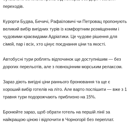
переходів.
Курорти Будва, Бечичі, Рафаїловичі чи Петровац пропонують
великий вибір вигідних турів із комфортним розміщенням і
чудовими краєвидами Адріатики. Це чудове рішення для
сімей, пар і всіх, хто цінує поєднання ціни та якості.
Автобусні тури роблять відпочинок ще доступнішим — без
дорогих перельотів, але з повноцінним морським релаксом.
Зараз діють вигідні ціни раннього бронювання та ще є
хороший вибір готелів на літо. Але варто поспішити — вже з 1
травня тури подорожчають приблизно на 15%.
Бронюйте зараз, щоб обрати готель на першій лінії за
найкращою ціною і відпочити в Чорногорії без переплат.