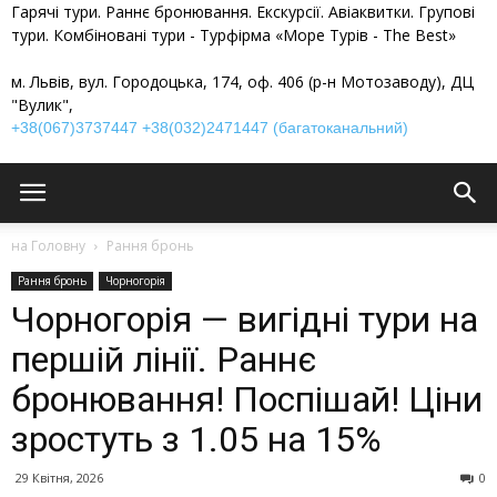
Гарячі тури. Раннє бронювання. Екскурсії. Авіаквитки. Групові
тури. Комбіновані тури - Турфірма «Море Турів - The Best»
м. Львів, вул. Городоцька, 174, оф. 406 (р-н Мотозаводу), ДЦ
"Вулик",
+38(067)3737447
+38(032)2471447 (багатоканальний)
на Головну
Рання бронь
Рання бронь
Чорногорія
Чорногорія — вигідні тури на
першій лінії. Раннє
бронювання! Поспішай! Ціни
зростуть з 1.05 на 15%
29 Квітня, 2026
0