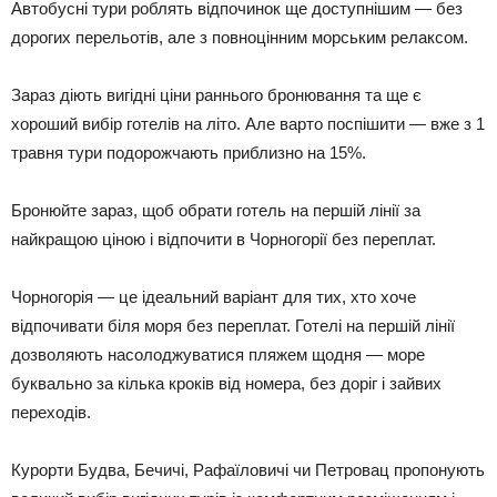
Автобусні тури роблять відпочинок ще доступнішим — без
дорогих перельотів, але з повноцінним морським релаксом.
Зараз діють вигідні ціни раннього бронювання та ще є
хороший вибір готелів на літо. Але варто поспішити — вже з 1
травня тури подорожчають приблизно на 15%.
Бронюйте зараз, щоб обрати готель на першій лінії за
найкращою ціною і відпочити в Чорногорії без переплат.
Чорногорія — це ідеальний варіант для тих, хто хоче
відпочивати біля моря без переплат. Готелі на першій лінії
дозволяють насолоджуватися пляжем щодня — море
буквально за кілька кроків від номера, без доріг і зайвих
переходів.
Курорти Будва, Бечичі, Рафаїловичі чи Петровац пропонують