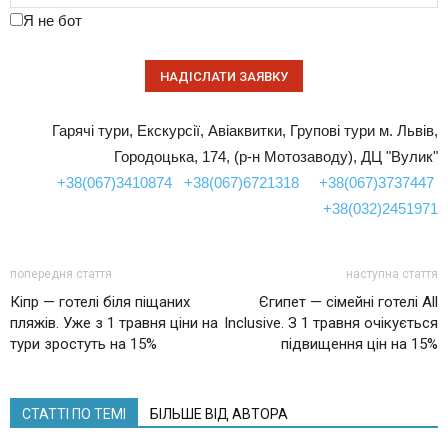
Я не бот
Гарячі тури, Екскурсії, Авіаквитки, Групові тури м. Львів,
Городоцька, 174, (р-н Мотозаводу), ДЦ "Вулик"
+38(067)3410874
+38(067)6721318
+38(067)3737447
+38(032)2451971
попередня стаття
наступна стаття
Кіпр — готелі біля піщаних
Єгипет — сімейні готелі All
пляжів. Уже з 1 травня ціни на
Inclusive. З 1 травня очікується
тури зростуть на 15%
підвищення цін на 15%
СТАТТІ ПО ТЕМІ
БІЛЬШЕ ВІД АВТОРА