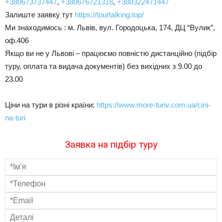
+380673737447
,
+380676721318
,
+380322471447
Залиште заявку тут
https://tourtalking.top/
Ми знаходимось : м. Львів, вул. Городоцька, 174, ДЦ “Вулик”,
оф.406
Якщо ви не у Львові – працюємо повністю дистанційно (підбір
туру, оплата та видача документів) без вихідних з 9.00 до
23.00
Ціни на тури в різні країни:
https://www.more-turiv.com.ua/cini-
na-turi
Заявка на підбір туру