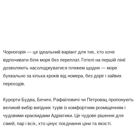
Чорногорія — це ідеальний варіант для тих, хто хоче
відпочивати біля моря без переплат. Готелі на першій лінії
дозволяють насолоджуватися пляжем щодня — море
буквально за кілька кроків від номера, без доріг і зайвих
переходів.
Курорти Будва, Бечичі, Рафаїловичі чи Петровац пропонують
великий вибір вигідних турів із комфортним розміщенням і
чудовими краєвидами Адріатики. Це чудове рішення для
сімей, пар і всіх, хто цінує поєднання ціни та якості.