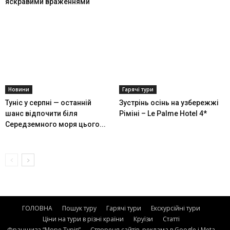
яскравими враженнями
Новини
Гарячі тури
Туніс у серпні — останній
Зустрінь осінь на узбережжі
шанс відпочити біля
Ріміні – Le Palme Hotel 4*
Середземного моря цього...
ГОЛОВНА
Пошук туру
Гарячі тури
Екскурсійні тури
Ціни на тури в різні країни
Круїзи
Статті
Франшиза “Море Турів”
Створеня сайтів, реклама в Google і Meta