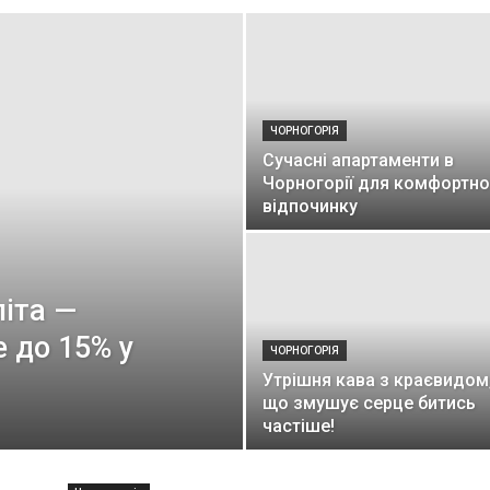
ЧОРНОГОРІЯ
Сучасні апартаменти в
Чорногорії для комфортно
відпочинку
літа —
е до 15% у
ЧОРНОГОРІЯ
Утрішня кава з краєвидом
що змушує серце битись
частіше!