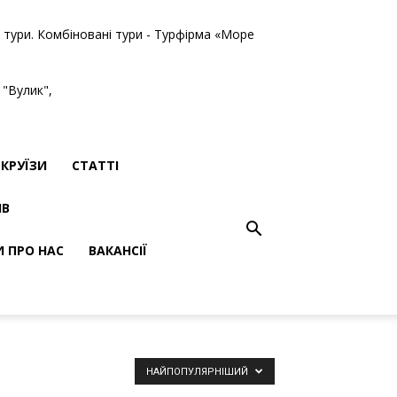
ві тури. Комбіновані тури - Турфірма «Море
 "Вулик",
КРУЇЗИ
СТАТТІ
ІВ
И ПРО НАС
ВАКАНСІЇ
НАЙПОПУЛЯРНІШИЙ