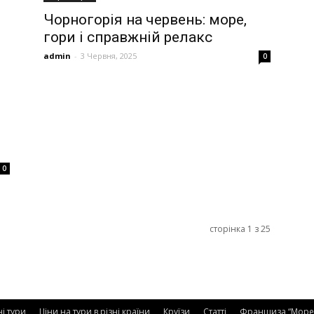
Чорногорія на червень: море,
гори і справжній релакс
admin
-
3 Червня, 2025
0
0
сторінка 1 з 25
ні тури
Ціни на тури в різні країни
Круїзи
Статті
Франшиза “Море 