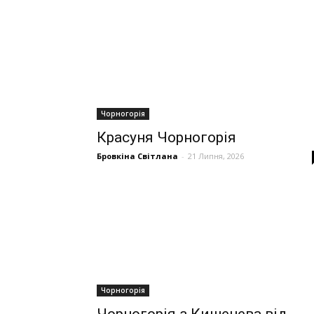
Чорногорія
Красуня Чорногорія
Бровкіна Світлана
-
21 Липня, 2026
Чорногорія