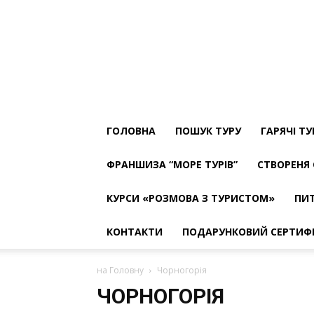
ТУРФІРМА
МОРЕ
ТУРІВ
The
Best
ГОЛОВНА
ПОШУК ТУРУ
ГАРЯЧІ Т
ФРАНШИЗА “МОРЕ ТУРІВ”
СТВОРЕНЯ 
КУРСИ «РОЗМОВА З ТУРИСТОМ»
ПИТ
КОНТАКТИ
ПОДАРУНКОВИЙ СЕРТИФ
на Головну
Чорногорія
ЧОРНОГОРІЯ