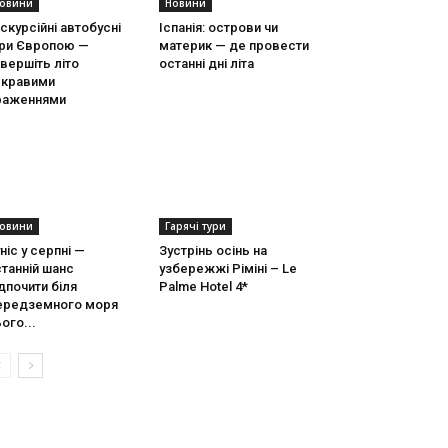
овини
Новини
скурсійні автобусні
Іспанія: острови чи
ури Європою —
материк — де провести
вершіть літо
останні дні літа
скравими
раженнями
овини
Гарячі тури
ніс у серпні —
Зустрінь осінь на
танній шанс
узбережжі Ріміні – Le
дпочити біля
Palme Hotel 4*
ередземного моря
ого...