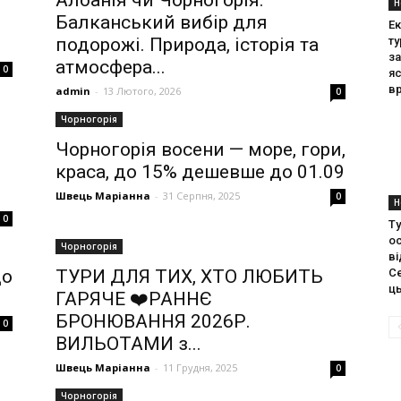
Албанія чи Чорногорія:
Н
Балканський вибір для
Ек
подорожі. Природа, історія та
т
за
атмосфера...
0
я
в
admin
-
13 Лютого, 2026
0
Чорногорія
Чорногорія восени — море, гори,
краса, до 15% дешевше до 01.09
Швець Маріанна
-
31 Серпня, 2025
0
Н
0
Ту
ос
Чорногорія
ві
до
ТУРИ ДЛЯ ТИХ, ХТО ЛЮБИТЬ
С
ць
ГАРЯЧЕ ❤️РАННЄ
БРОНЮВАННЯ 2026Р.
0
ВИЛЬОТАМИ з...
Швець Маріанна
-
11 Грудня, 2025
0
Чорногорія