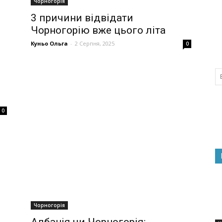
Чорногорія
3 причини відвідати
Чорногорію вже цього літа
Куньо Ольга
-
2 Серпня, 2025
0
0
Чорногорія