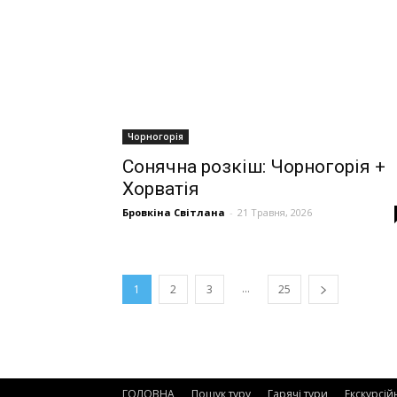
Чорногорія
Сонячна розкіш: Чорногорія +
Хорватія
Бровкіна Світлана
-
21 Травня, 2026
...
1
2
3
25
ГОЛОВНА
Пошук туру
Гарячі тури
Екскурсій