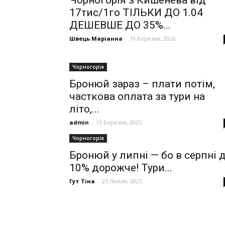
Чорногорія з Кишенева від
17тис/1го ТІЛЬКИ ДО 1.04
ДЕШЕВШЕ ДО 35%...
Швець Маріанна
-
19 Березня, 2026
Чорногорія
Бронюй зараз – плати потім,
часткова оплата за тури на
літо,...
admin
-
15 Березня, 2025
Чорногорія
Бронюй у липні — бо в серпні 
10% дорожче! Тури...
Гут Тіна
-
25 Липня, 2025