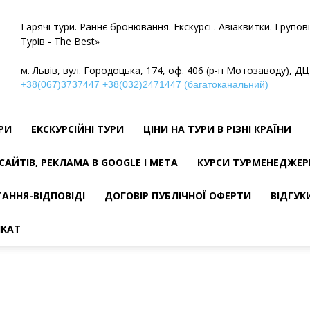
Гарячі тури. Раннє бронювання. Екскурсії. Авіаквитки. Групо
Турів - The Best»
м. Львів, вул. Городоцька, 174, оф. 406 (р-н Мотозаводу), ДЦ
+38(067)3737447
+38(032)2471447 (багатоканальний)
УРИ
ЕКСКУРСІЙНІ ТУРИ
ЦІНИ НА ТУРИ В РІЗНІ КРАЇНИ
САЙТІВ, РЕКЛАМА В GOOGLE І META
КУРСИ ТУРМЕНЕДЖЕР
АННЯ-ВІДПОВІДІ
ДОГОВІР ПУБЛІЧНОЇ ОФЕРТИ
ВІДГУК
ІКАТ