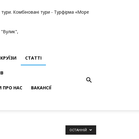
ві тури. Комбіновані тури - Турфірма «Море
 "Вулик",
КРУЇЗИ
СТАТТІ
ІВ
И ПРО НАС
ВАКАНСІЇ
ОСТАННІЙ