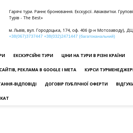
Гарячі тури. Раннє бронювання. Екскурсії. Авіаквитки. Групо
Турів - The Best»
м. Львів, вул. Городоцька, 174, оф. 406 (р-н Мотозаводу), ДЦ
+38(067)3737447
+38(032)2471447 (багатоканальний)
УРИ
ЕКСКУРСІЙНІ ТУРИ
ЦІНИ НА ТУРИ В РІЗНІ КРАЇНИ
САЙТІВ, РЕКЛАМА В GOOGLE І META
КУРСИ ТУРМЕНЕДЖЕР
АННЯ-ВІДПОВІДІ
ДОГОВІР ПУБЛІЧНОЇ ОФЕРТИ
ВІДГУК
ІКАТ