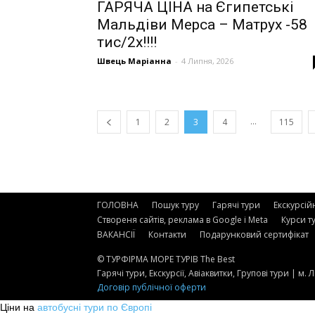
ГАРЯЧА ЦІНА на Єгипетські
Мальдіви Мерса – Матрух -58
тис/2х!!!!
Швець Маріанна
-
4 Липня, 2026
...
1
2
3
4
115
ГОЛОВНА
Пошук туру
Гарячі тури
Екскурсій
Створеня сайтів, реклама в Google і Meta
Курси т
ВАКАНСІЇ
Контакти
Подарунковий сертифікат
© ТУРФІРМА МОРЕ ТУРІВ The Best
Гарячі тури, Екскурсії, Авіаквитки, Групові тури | м.
Договір публічної оферти
Ціни на
автобусні тури по Європі