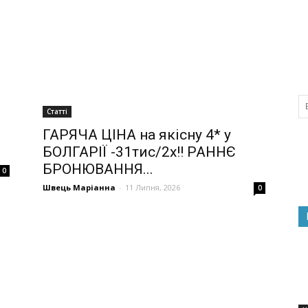
Статті
ГАРЯЧА ЦІНА на якісну 4* у
БОЛГАРІЇ -31тис/2х!! РАННЄ
БРОНЮВАННЯ...
0
Швець Маріанна
-
11 Липня, 2026
0