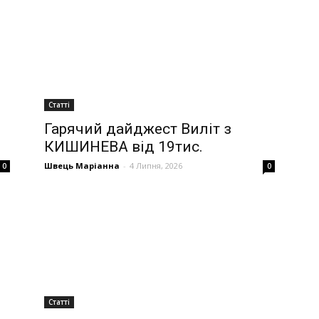
Статті
Гарячий дайджест Виліт з
КИШИНЕВА від 19тис.
Швець Маріанна
-
4 Липня, 2026
0
0
Статті