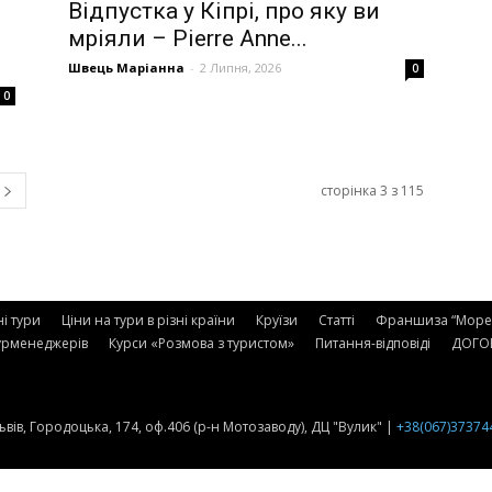
Відпустка у Кіпрі, про яку ви
мріяли – Pierre Anne...
Швець Маріанна
-
2 Липня, 2026
0
0
сторінка 3 з 115
ні тури
Ціни на тури в різні країни
Круїзи
Статті
Франшиза “Море 
урменеджерів
Курси «Розмова з туристом»
Питання-відповіді
ДОГОВ
 Львів, Городоцька, 174, оф.406 (р-н Мотозаводу), ДЦ "Вулик" |
+38(067)37374