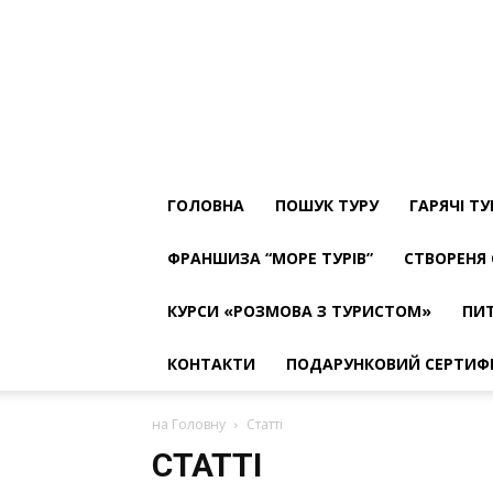
ТУРФІРМА
МОРЕ
ТУРІВ
The
Best
ГОЛОВНА
ПОШУК ТУРУ
ГАРЯЧІ Т
ФРАНШИЗА “МОРЕ ТУРІВ”
СТВОРЕНЯ 
КУРСИ «РОЗМОВА З ТУРИСТОМ»
ПИТ
КОНТАКТИ
ПОДАРУНКОВИЙ СЕРТИФ
на Головну
Статті
СТАТТІ