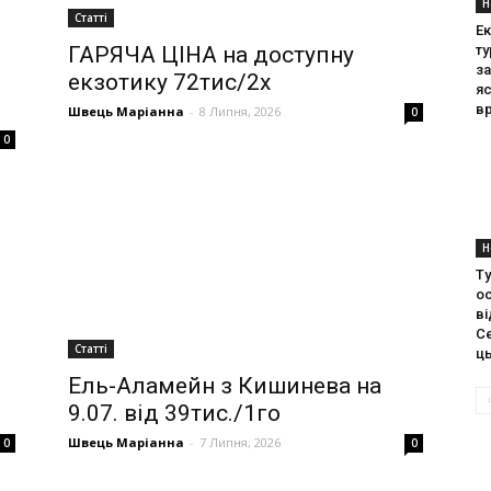
Н
Статті
Ек
ГАРЯЧА ЦІНА на доступну
т
за
екзотику 72тис/2х
я
в
Швець Маріанна
-
8 Липня, 2026
0
0
Н
Ту
ос
ві
С
Статті
ць
Ель-Аламейн з Кишинева на
9.07. від 39тис./1го
Швець Маріанна
-
7 Липня, 2026
0
0