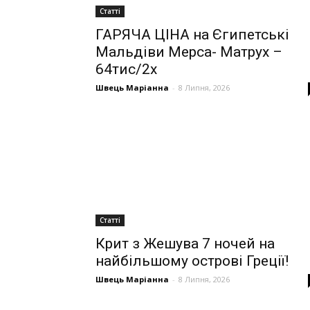
Статті
ГАРЯЧА ЦІНА на Єгипетські
Мальдіви Мерса- Матрух –
64тис/2х
Швець Маріанна
-
8 Липня, 2026
Статті
Крит з Жешува 7 ночей на
найбільшому острові Греції!
Швець Маріанна
-
8 Липня, 2026