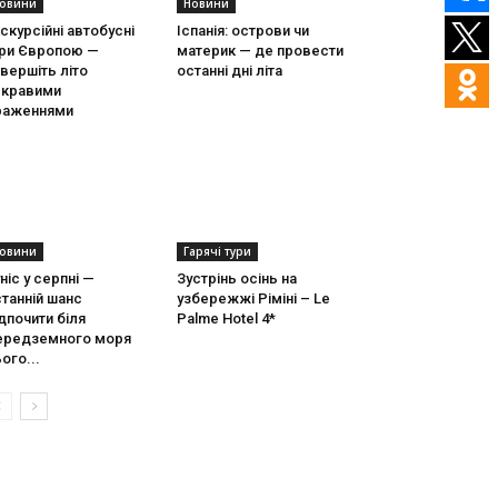
овини
Новини
скурсійні автобусні
Іспанія: острови чи
ури Європою —
материк — де провести
вершіть літо
останні дні літа
скравими
раженнями
овини
Гарячі тури
ніс у серпні —
Зустрінь осінь на
танній шанс
узбережжі Ріміні – Le
дпочити біля
Palme Hotel 4*
ередземного моря
ого...