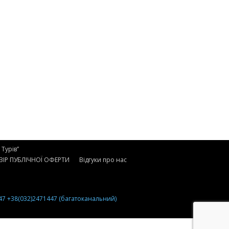
Турів”
ІР ПУБЛІЧНОЇ ОФЕРТИ
Відгуки про нас
47
+38(032)2471447 (багатоканальний)