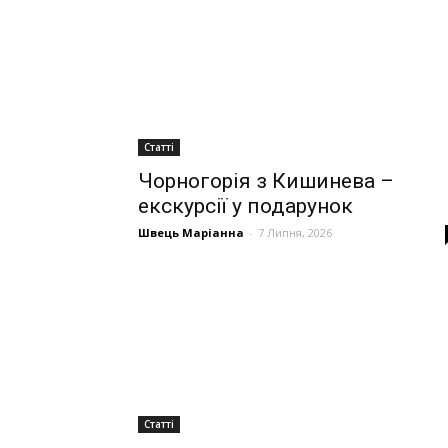
Статті
Чорногорія з Кишинева –
екскурсії у подарунок
Швець Маріанна
-
7 Липня, 2026
Статті