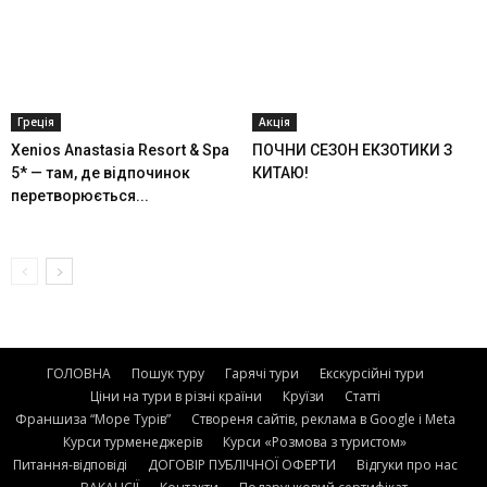
Греція
Акція
Xenios Anastasia Resort & Spa
ПОЧНИ СЕЗОН ЕКЗОТИКИ З
5* — там, де відпочинок
КИТАЮ!
перетворюється...
ГОЛОВНА
Пошук туру
Гарячі тури
Екскурсійні тури
Ціни на тури в різні країни
Круїзи
Статті
Франшиза “Море Турів”
Створеня сайтів, реклама в Google і Meta
Курси турменеджерів
Курси «Розмова з туристом»
Питання-відповіді
ДОГОВІР ПУБЛІЧНОЇ ОФЕРТИ
Відгуки про нас