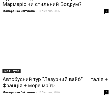
Мармаріс чи стильний Бодрум?
Макаренко Світлана
-
16 Червня, 2026
0
Гарячі тури
Автобусний тур “Лазурний вайб” — Італія +
Франція + море мрії✨...
Макаренко Світлана
-
16 Червня, 2026
0