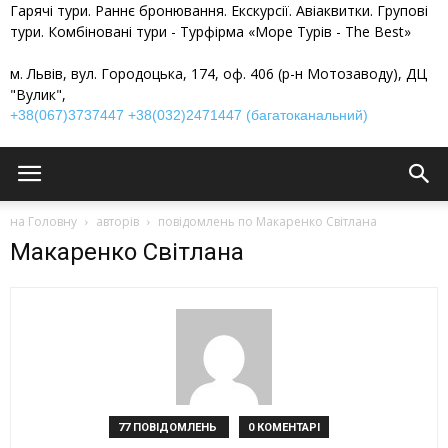
Гарячі тури. Раннє бронювання. Екскурсії. Авіаквитки. Групові
тури. Комбіновані тури - Турфірма «Море Турів - The Best»
м. Львів, вул. Городоцька, 174, оф. 406 (р-н Мотозаводу), ДЦ
"Вулик",
+38(067)3737447
+38(032)2471447 (багатоканальний)
на Головну
авторів
повідомлень по Макаренко Світлана
Макаренко Світлана
77 ПОВІДОМЛЕНЬ
0 КОМЕНТАРІ