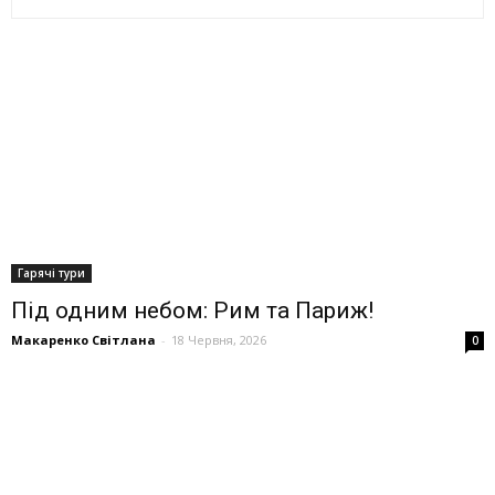
Гарячі тури
Під одним небом: Рим та Париж!
Макаренко Світлана
-
18 Червня, 2026
0