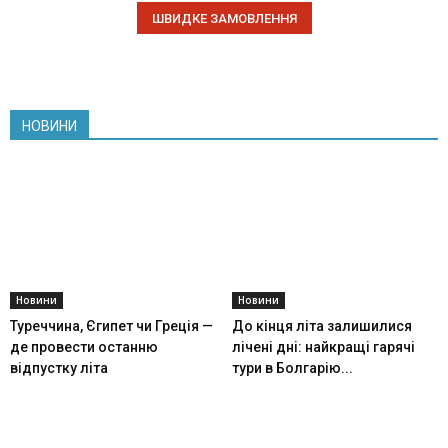
НОВИНИ
Новини
Новини
Туреччина, Єгипет чи Греція —
До кінця літа залишилися
де провести останню
лічені дні: найкращі гарячі
відпустку літа
тури в Болгарію...